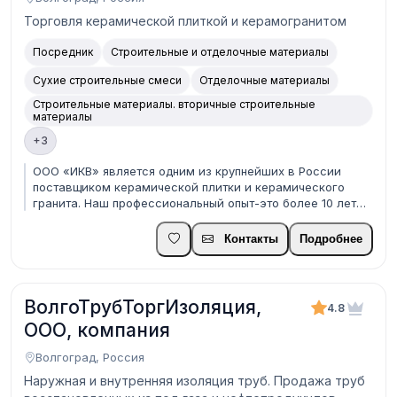
Торговля керамической плиткой и керамогранитом
Посредник
Строительные и отделочные материалы
Сухие строительные смеси
Отделочные материалы
Строительные материалы. вторичные строительные
материалы
+3
ООО «ИКВ» является одним из крупнейших в России
поставщиком керамической плитки и керамического
гранита. Наш профессиональный опыт-это более 10 лет
успешной работы в сфере поставок данной продукции.
Мы являемся дистрибьютором таких известных
Контакты
Подробнее
производителей керамической плитки и керамогранита в
Росси...
ВолгоТрубТоргИзоляция,
4.8
ООО, компания
Волгоград, Россия
Наружная и внутренняя изоляция труб. Продажа труб