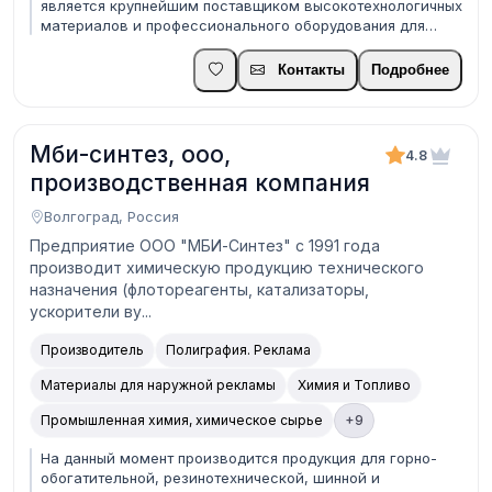
является крупнейшим поставщиком высокотехнологичных
материалов и профессионального оборудования для
следующих сфер бизнеса: производство наружной
рекламы оборудование для широкоформатной цифровой
Контакты
Подробнее
печати расходные материалы для широкоформатной
цифровой печа...
Мби-синтез, ооо,
4.8
производственная компания
Волгоград, Россия
Предприятие ООО "МБИ-Синтез" с 1991 года
производит химическую продукцию технического
назначения (флотореагенты, катализаторы,
ускорители ву...
Производитель
Полиграфия. Реклама
Материалы для наружной рекламы
Химия и Топливо
Промышленная химия, химическое сырье
+9
На данный момент производится продукция для горно-
обогатительной, резинотехнической, шинной и