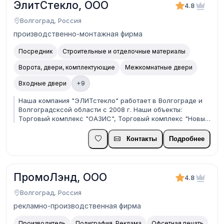
ЭлитСтекло, ООО
4.8
Волгоград, Россия
производственно-монтажная фирма
Посредник
Строительные и отделочные материалы
Ворота, двери, комплектующие
Межкомнатные двери
Входные двери
+9
Наша компания "ЭЛИТстекло" работает в Волгограде и
Волгоградсксой области с 2008 г. Наши объекты:
Торговый комплекс "ОАЗИС", Торговый комплекс "Новый
Мир", Фроловская православная гимназия,
Новоаннинский Храм Святителя Феофана Затворника,
Контакты
Подробнее
Фроловский учебный центр Трансгаз, Автоцентр БМВ и
мн.др. Раб...
ПромоЛэнд, ООО
4.8
Волгоград, Россия
рекламно-производственная фирма
Производитель
Полиграфия. Реклама
Офсетная печать