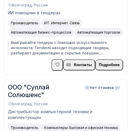
Волгоград, Россия
ИИ помощник в тендерах
Производитель
ИТ. Интернет. Связь
Автоматизация бизнес-процессов
Автоматизация торговли
Выигрывайте тендеры с помощью искусственного
интеллекта: TenderAI находит подходящие тендеры,
разбирает документацию и скрытые ловушки,
показывает, кто побеждает в торгах заказчика, и
рекомендует цену предложения. Вы участвуете только в
Контакты
Подробнее
закупках, где реально можете победить.
ООО "Суплай
Нет отзывов
Солюшенс"
Волгоград, Россия
Дистрибьютор компьютерной техники и
комплектующих
Производитель
Компьютеры. Бытовая и офисная техника