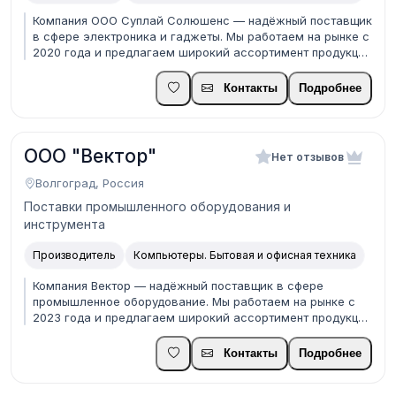
Компания ООО Суплай Солюшенс — надёжный поставщик
в сфере электроника и гаджеты. Мы работаем на рынке с
2020 года и предлагаем широкий ассортимент продукции
по конкурентным ценам: ноутбуки, смартфоны,
комплектующие, периферия и аксессуары. Наши
Контакты
Подробнее
преимущества: • Прямые поставки от производителей •
Гиб...
ООО "Вектор"
Нет отзывов
Волгоград, Россия
Поставки промышленного оборудования и
инструмента
Производитель
Компьютеры. Бытовая и офисная техника
Компания Вектор — надёжный поставщик в сфере
промышленное оборудование. Мы работаем на рынке с
2023 года и предлагаем широкий ассортимент продукции
для производственных предприятий и мастерских. Наши
преимущества: • Прямые поставки от производителей •
Контакты
Подробнее
Гибкая ценовая политика для оптовых покупателей ...