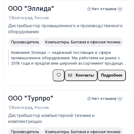
ООО "Эллида"
Нет отзывов
Волгоград, Россия
Дистрибьютор промышленного и производственного
оборудования
Производитель
Компьютеры. Бытовая и офисная техника
Компания Эллида — надёжный поставщик в сфере
промышленное оборудование. Мы работаем на рынке с
2018 года и предлагаем широкий ассортимент продукции
для производственных предприятий и мастерских. Наши
преимущества: • Прямые поставки от производителей •
Контакты
Подробнее
Гибкая ценовая политика для оптовых покупателей ...
ООО "Турпро"
Нет отзывов
Волгоград, Россия
Дистрибьютор компьютерной техники и
комплектующих
Производитель
Компьютеры. Бытовая и офисная техника