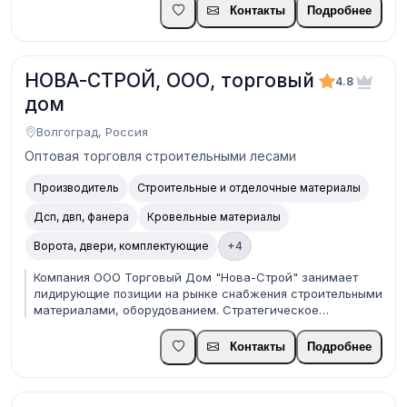
мы являемся поставщиками комплектующих на все виды
Контакты
Подробнее
троллейбусов,трамваев и автобусов цены на основн...
НОВА-СТРОЙ, ООО, торговый
4.8
дом
Волгоград, Россия
Оптовая торговля строительными лесами
Производитель
Строительные и отделочные материалы
Дсп, двп, фанера
Кровельные материалы
Ворота, двери, комплектующие
+4
Компания ООО Торговый Дом "Нова-Строй" занимает
лидирующие позиции на рынке снабжения строительными
материалами, оборудованием. Стратегическое
партнерство и долгосрочные деловые связи,
подтвержденные дилерскими соглашениями, объединяют
Контакты
Подробнее
нас со многими российскими и иностранными
производителями, обесп...