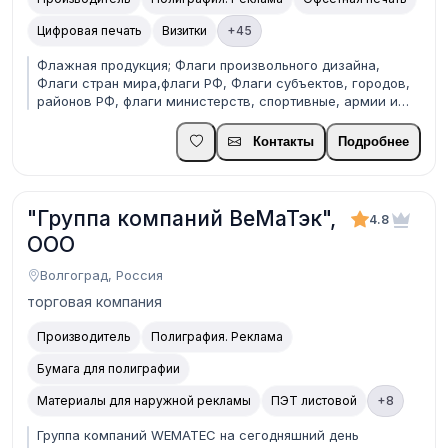
Цифровая печать
Визитки
+45
Флажная продукция; Флаги произвольного дизайна,
Флаги стран мира,флаги РФ, Флаги субъектов, городов,
районов РФ, флаги министерств, спортивные, армии и
флота, исторические, Знамена; Гербовая продукция:
Гербы РФ, Гербысубъектов, городов, районов РФ;
Контакты
Подробнее
Вымпелы бумажные с ламинацией, печатные на ткани, в...
"Группа компаний ВеМаТэк",
4.8
ООО
Волгоград, Россия
торговая компания
Производитель
Полиграфия. Реклама
Бумага для полиграфии
Материалы для наружной рекламы
ПЭТ листовой
+8
Группа компаний WEMATEC на сегодняшний день