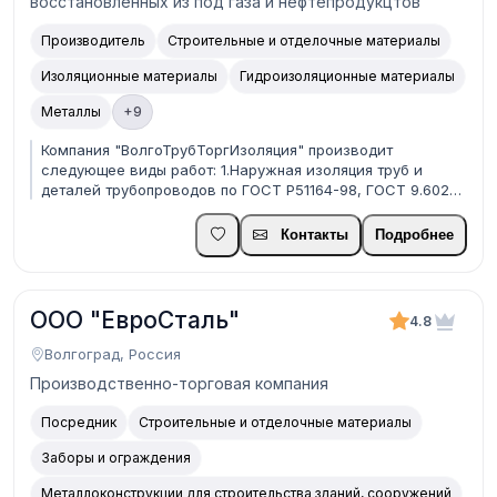
восстановленных из под газа и нефтепродукцтов
Производитель
Строительные и отделочные материалы
Изоляционные материалы
Гидроизоляционные материалы
Металлы
+9
Компания "ВолгоТрубТоргИзоляция" производит
следующее виды работ: 1.Наружная изоляция труб и
деталей трубопроводов по ГОСТ Р51164-98, ГОСТ 9.602-
2005. диаметром от 57 до 3000мм. 2.Внутреннее
цементно-песчаное покрытие по ТУ1390-003-0400595203.
Контакты
Подробнее
диаметром от 530 до 3000мм. 3.Нанесение
антикоррозийного...
ООО "ЕвроСталь"
4.8
Волгоград, Россия
Производственно-торговая компания
Посредник
Строительные и отделочные материалы
Заборы и ограждения
Металлоконструкции для строительства зданий, сооружений