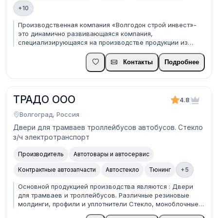
+10
Производственная компания «Волгодон строй инвест»-
это динамично развивающаяся компания,
специализирующаяся на производстве продукции из
тонколистовой оцинкованной стали и стали с
полимерным покрытием, а также дальнейшей
Контакты
Подробнее
реализации готовой продукции. Образована в 2016 году в
городе Волгограде. Компа...
ТРАДО ООО
4.8
Волгоград, Россия
Двери для трамваев троллейбусов автобусов. Стекло
з/ч электротранспорт
Производитель
Автотовары и автосервис
Контрактные автозапчасти
Автостекло
Тюнинг
+5
Основной продукцией производства являются : Двери
для трамваев и троллейбусов. Различные резиновые
молдинги, профили и уплотнители Стекло, моноблочные
оконные форточки «Сдвижное стекло в стекле» Также