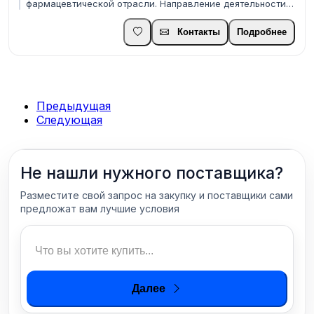
фармацевтической отрасли. Направление деятельности
нашего предприятия в настоящее время мало- и
крупнотоннажное производство:Диалкилдитиокарбаматы
Контакты
Подробнее
(натрия, калия) от 10 до 200 тонн в месяц;Соли и эфиры
ксан...
Предыдущая
Следующая
Не нашли нужного поставщика?
Разместите свой запрос на закупку и поставщики сами
предложат вам лучшие условия
Далее