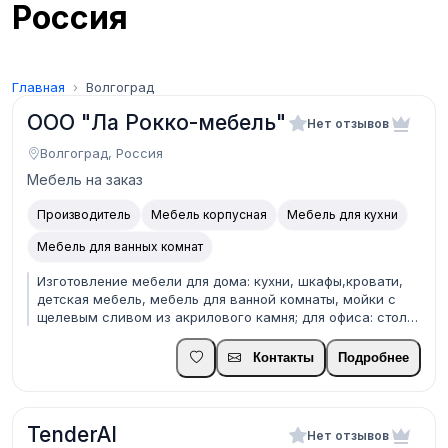
Россия
Главная
Волгоград
ООО "Ла Рокко-мебель"
Нет отзывов
Волгоград, Россия
Мебель на заказ
Производитель
Мебель корпусная
Мебель для кухни
Мебель для ванных комнат
Изготовление мебели для дома: кухни, шкафы,кровати,
детская мебель, мебель для ванной комнаты, мойки с
щелевым сливом из акрилового камня; для офиса: столы,
шкафы, стойки администратора; кафе: диваны, столы,
кресла, стойка раздача; столешницы из искусственного
Контакты
Подробнее
камня на заказ по индивидуальным размер...
TenderAI
Нет отзывов