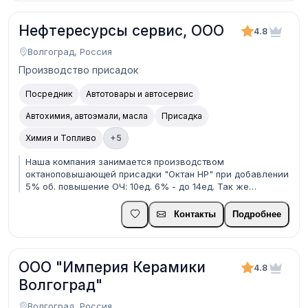
Нефтересурсы сервис, ООО
4.8
Волгоград, Россия
Производство присадок
Посредник
Автотовары и автосервис
Автохимия, автоэмали, масла
Присадка
Химия и Топливо
+5
Наша компания занимается производством
октаноповышающей присадки "Октан НР" при добавлении
5% об. повышение ОЧ: 10ед. 6% - до 14ед. Так же
производим депрессорно диспергирующую добавку "НР
Дизель" предназначенную для применения в качестве
Контакты
Подробнее
депрессатора температуры фильтрации топлив и
диспергаторов па...
ООО "Империя Керамики
4.8
Волгоград"
Волгоград, Россия