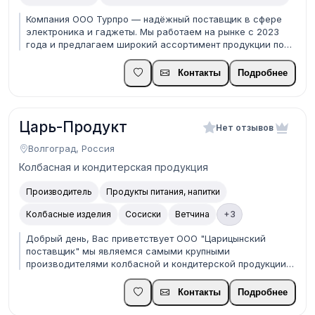
Компания ООО Турпро — надёжный поставщик в сфере
электроника и гаджеты. Мы работаем на рынке с 2023
года и предлагаем широкий ассортимент продукции по
конкурентным ценам: ноутбуки, смартфоны,
комплектующие, периферия и аксессуары. Наши
Контакты
Подробнее
преимущества: • Прямые поставки от производителей •
Гибкая ценов...
Царь-Продукт
Нет отзывов
Волгоград, Россия
Колбасная и кондитерская продукция
Производитель
Продукты питания, напитки
Колбасные изделия
Сосиски
Ветчина
+3
Добрый день, Вас приветствует ООО "Царицынский
поставщик" мы являемся самыми крупными
производителями колбасной и кондитерской продукции в
ЮФО. Огромное внимание мы уделяем на изготовление
продукции СТМ. Готовы произвести по Вашему ТЗ, и
Контакты
Подробнее
отправить на дегустацию продукцию на которую у вас
есть потреб...