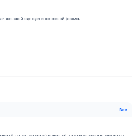
ель женской одежды и школьной формы.
Все
ателей. Но за красивой витриной и восторженными отзывами