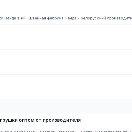
и Панда в РФ. Швейная фабрика Панда - белорусский производит
 игрушки оптом от производителя
ренда в сфере моды и детских товаров — мечта многих предприним