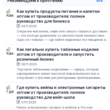
Рекомендуем к прочтению
Все
Как купить продукты питания и напитки
оптом от производителя: полное
руководство для бизнеса
04.11.2025
Открытие магазина, кафе или запуск сервиса доставки
— это всегда уравнение со множеством неизвестных.
Одно из главных — где найти надежных поставщиков и
как закупить товар, чтобы и клиенты были довольны, и
бизнес приносил прибыль....
Как легально купить табачные изделия
оптом от производителя и запустить
розничный бизнес
06.11.2025
Торговля табачными изделиями — сфера, которая
одновременно манит высокой маржинальностью и
отпугивает строгими регуляторными требованиями.
Кажется, что спрос будет всегда: потребление табачных
изделий остается стабильным, а новые виды...
Где купить вейпы и электронные сигареты
оптом от производителя: полное
руководство для вейп-шопа
07.11.2025
Рынок электронных сигарет и вейпов в России