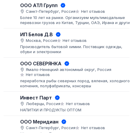
ООО АТЛ Групп
Санкт-Петербург, Россия
Нет отзывов
Более 10 лет на рынке. Организуем мультимодальные
перевозки грузов из Китая, Турции, ОАЭ, Ирана и других
стран в РФ «до двери». Собственные склады и офисы.
Полный цикл услуг:...
ИП Белов Д.В
Москва, Россия
Нет отзывов
Производитель бытовой химии. Поставщик одежды,
обуви и электроники
ООО СЕВЕРЯНКА
Ямало-Ненецкий автономный округ, Россия
Нет отзывов
переработка рыбы северных пород, вяленая, холодного
копчения, полуфабрикаты, консервы
Инвест Парт
Люберцы, Россия
Нет отзывов
НАПИТКИ И ПРОДУКТЫ ОПТОМ
ООО Меридиан
Санкт-Петербург, Россия
Нет отзывов