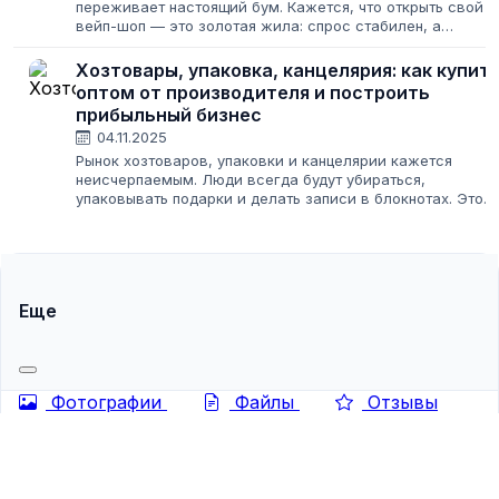
переживает настоящий бум. Кажется, что открыть свой
вейп-шоп — это золотая жила: спрос стабилен, а
маржинальность выглядит привлекательной. Но за
фасадом ароматного пара скрываются нюансы:...
Хозтовары, упаковка, канцелярия: как купит
оптом от производителя и построить
прибыльный бизнес
04.11.2025
Рынок хозтоваров, упаковки и канцелярии кажется
неисчерпаемым. Люди всегда будут убираться,
упаковывать подарки и делать записи в блокнотах. Это
создает иллюзию легкого старта: закупил подешевле,
продал подороже. Но за этой простотой...
Еще
Фотографии
Файлы
Отзывы