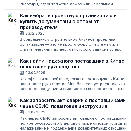
квартиры, строительство домов или небольшой
косметический апгрейд, основная статья расходов —
это материалы. И главный вопрос, который...
Как выбрать проектную организацию и
купить документацию оптом от
производителя
23.12.2025
В современном строительном бизнесе проектная
организация — это не просто бюро с чертежами, а
стратегический партнер, от которого зависит успех
всего девелоперского цикла. Когда стоит задача
масштабировать бизнес, многие задумываются,...
Как найти надежного поставщика в Китае:
пошаговое руководство
03.07.2025
Как эффективно найти надежного поставщика в Китае:
пошаговое руководство Мир бизнеса устроен так, что
качество продукции и своевременная поставка — это
ключ к успеху. Для тех, кто занимается оптовой
коммерцией или ищет стабильного...
Как запросить акт сверки с поставщиками
через СБИС: пошаговая инструкция
02.07.2025
Как через СБИС запросить акт сверки с поставщиками:
полное руководство В деловом мире оптовой торговли
налаживание и поддержание доверительных отношений