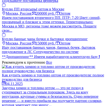
Подскажите поставщика фейверка
Куплю ПП вторсырьё оптом в Москве
Москва, Россия
200000 руб.
Оптом
Ищем поставщиков вторичного ПП. ПТР: 7-20 Цвет: синий,
прозрачный и близкие к этим оттенки. Территориально:
Москва и МО, регионы тоже можем рассмотреть. Пишите
свои...
Куплю банные чаны бочки и бытовки дропшиппинг
Москва, Россия
150000 руб.
Оптом
Ищу поставщиков банных чанов, банных бочек, бытовок
предложение в ЛС Сотрудничество по системе
**Дропшиппинг** Имеем наработанную клиентскую базу ❗️
Рекомендуем к прочтению
Все
Как купить химию и топливо оптом от производителя: полное
руководство для бизнеса
04.11.2025
Закупка химии и топлива оптом — это не поход в
супермаркет за стиральным порошком. Здесь на кону
репутация, крупные суммы и безопасность. Одно неверное
решение — и вместо прибыли вы получаете партию солярки,
которая замерзает при минус...