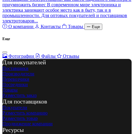
приумножить бизнес В современном мире электроника и
электрика занимают особое место как в быту, так и в
промышленности. Для оптовых покупателей и поставщиков
электротоваров...
О компании
Контакты
Товары
Еще
Еще
Фотографии
Файлы
Отзывы
Для покупателей
Поставщики
Производители
Перевозчики
Посредники
Товары
Разместить заказ
Для поставщиков
Покупатели
Разместить компанию
Разместить товар
Продвижение компании
Ресурсы