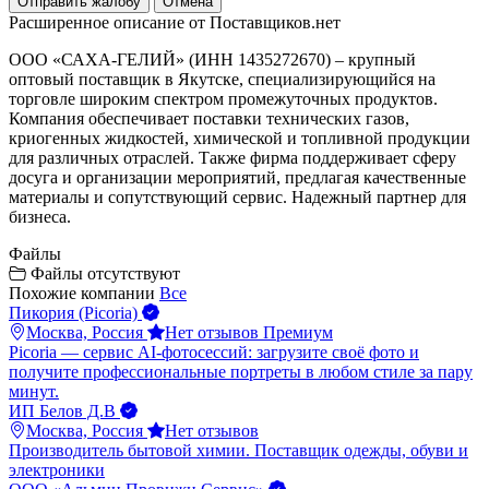
Отправить жалобу
Отмена
Расширенное описание от Поставщиков.нет
ООО «САХА-ГЕЛИЙ» (ИНН 1435272670) – крупный
оптовый поставщик в Якутске, специализирующийся на
торговле широким спектром промежуточных продуктов.
Компания обеспечивает поставки технических газов,
криогенных жидкостей, химической и топливной продукции
для различных отраслей. Также фирма поддерживает сферу
досуга и организации мероприятий, предлагая качественные
материалы и сопутствующий сервис. Надежный партнер для
бизнеса.
Файлы
Файлы отсутствуют
Похожие компании
Все
Пикория (Picoria)
Москва, Россия
Нет отзывов
Премиум
Picoria — сервис AI-фотосессий: загрузите своё фото и
получите профессиональные портреты в любом стиле за пару
минут.
ИП Белов Д.В
Москва, Россия
Нет отзывов
Производитель бытовой химии. Поставщик одежды, обуви и
электроники