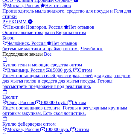
ООО «Альмин Провижн Сервис»
Москва, Россия
Нет отзывов
Производитель мыла жидкого, средство для посуды и Геля для
стирки
РУЕКОММ
Нижний Новгород, Россия
Нет отзывов
Оригинальные товары из Европы оптом
Бизон
Челябинск, Россия
Нет отзывов
битумные мастики и праймер оптом | Челябинск
Подходящие заказы
Все
Куплю гели и моющие средства оптом
Владимир, Россия
15000 руб.
Оптом
Ищем поставщиков гелей для стирки, гелей для душа, средств
для мытья полов и средств для мытья посуды. Готовы
рассмотреть предложения под реализацию.
Цеолит
Орёл, Россия
1000000 руб.
Оптом
Ищем поставщиков цеолита. Готовы к регулярным крупным
оптовым закупкам. Есть своя логистика.
Куплю фейерверки оптом
Москва, Россия
100000 руб.
Оптом