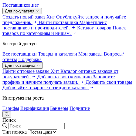
Поставщиков.нет
Для покупателя
Создать новый заказ
Хит
Опубликуйте запрос и получайте
предложения.
Найти поставщика
Маркетплейс
поставщиков и производителей.
Каталог товаров
Поиск
товаров по категориям и нишам.
Быстрый доступ
Все поставщики
Товары и каталоги
Мои заказы
Вопросы/
ответы
Поддержка
Для поставщика
Найти оптовые заказы
Хит
Каталог оптовых заказов от
покупателей.
Добавить свою компанию
Заполните
профиль и начните получать заявки.
Добавить свои товары
Добавляйте товарные позиции в каталог.
Инструменты роста
Тарифы
Верификация
Баннеры
Поднятие
Поиск
Тип поиска