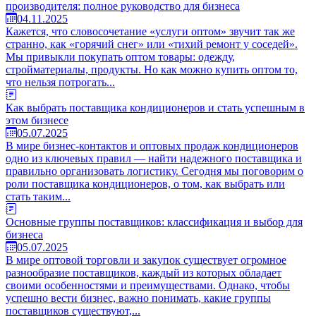
производителя: полное руководство для бизнеса
04.11.2025
Кажется, что словосочетание «услуги оптом» звучит так же
странно, как «горячий снег» или «тихий ремонт у соседей».
Мы привыкли покупать оптом товары: одежду,
стройматериалы, продукты. Но как можно купить оптом то,
что нельзя потрогать...
Как выбрать поставщика кондиционеров и стать успешным в
этом бизнесе
05.07.2025
В мире бизнес-контактов и оптовых продаж кондиционеров
одно из ключевых правил — найти надежного поставщика и
правильно организовать логистику. Сегодня мы поговорим о
роли поставщика кондиционеров, о том, как выбрать или
стать таким...
Основные группы поставщиков: классификация и выбор для
бизнеса
05.07.2025
В мире оптовой торговли и закупок существует огромное
разнообразие поставщиков, каждый из которых обладает
своими особенностями и преимуществами. Однако, чтобы
успешно вести бизнес, важно понимать, какие группы
поставщиков существуют,...