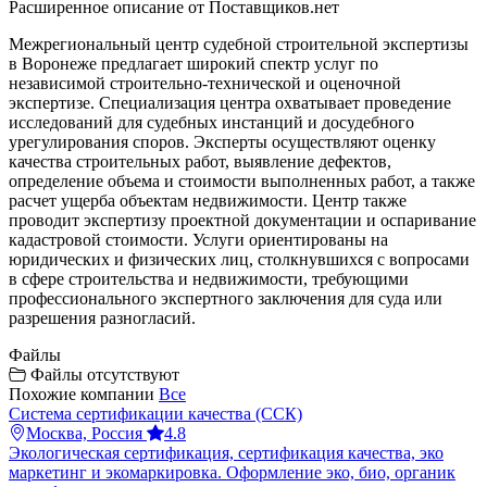
Расширенное описание от Поставщиков.нет
Межрегиональный центр судебной строительной экспертизы
в Воронеже предлагает широкий спектр услуг по
независимой строительно-технической и оценочной
экспертизе. Специализация центра охватывает проведение
исследований для судебных инстанций и досудебного
урегулирования споров. Эксперты осуществляют оценку
качества строительных работ, выявление дефектов,
определение объема и стоимости выполненных работ, а также
расчет ущерба объектам недвижимости. Центр также
проводит экспертизу проектной документации и оспаривание
кадастровой стоимости. Услуги ориентированы на
юридических и физических лиц, столкнувшихся с вопросами
в сфере строительства и недвижимости, требующими
профессионального экспертного заключения для суда или
разрешения разногласий.
Файлы
Файлы отсутствуют
Похожие компании
Все
Система сертификации качества (ССК)
Москва, Россия
4.8
Экологическая сертификация, сертификация качества, эко
маркетинг и экомаркировка. Оформление эко, био, органик