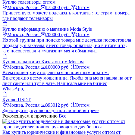
Куплю телевизоры оптом
Москва, Россия
175000 руб.
Оптом
Приветствую, можете подсказать контакты: телеграм, номера
где продают телевизоры
Куплю информацию о магазине Moda Style
Москва, Россия
200000 руб.
Оптом
Из этой группы при поиске товара мне девушка посоветовала
продавца, я заказала у него товар, оплатила, но в итоге и та,
кто посоветовал и «магазин» меня обманули...
Куплю палатки из Китая оптом Москва
Москва, Россия
100000 руб.
Оптом
Всем привет,хочу поделиться неприятным опытом.
Виктория,по всему мошенница. Якобы она меня нашла на опт
лист сайте или тут в чате. Написала мне на бизнес
WhatsApp,...
Куплю USDT
Москва, Россия
393012 руб.
Оптом
Здраствуйте , куплю юсдт при личной встрече
Рекомендуем к прочтению
Все
Как купить юридические и финансовые услуги оптом от