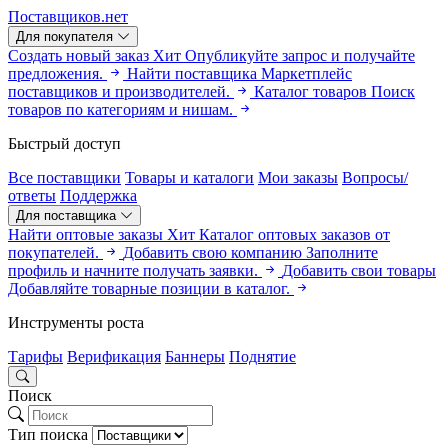
Поставщиков.нет
Для покупателя
Создать новый заказ
Хит
Опубликуйте запрос и получайте
предложения.
Найти поставщика
Маркетплейс
поставщиков и производителей.
Каталог товаров
Поиск
товаров по категориям и нишам.
Быстрый доступ
Все поставщики
Товары и каталоги
Мои заказы
Вопросы/
ответы
Поддержка
Для поставщика
Найти оптовые заказы
Хит
Каталог оптовых заказов от
покупателей.
Добавить свою компанию
Заполните
профиль и начните получать заявки.
Добавить свои товары
Добавляйте товарные позиции в каталог.
Инструменты роста
Тарифы
Верификация
Баннеры
Поднятие
Поиск
Тип поиска