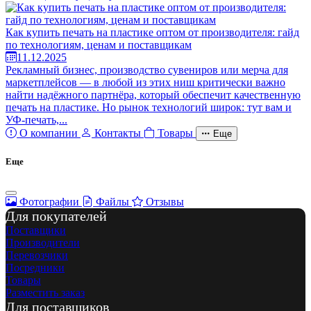
Как купить печать на пластике оптом от производителя: гайд
по технологиям, ценам и поставщикам
11.12.2025
Рекламный бизнес, производство сувениров или мерча для
маркетплейсов — в любой из этих ниш критически важно
найти надёжного партнёра, который обеспечит качественную
печать на пластике. Но рынок технологий широк: тут вам и
УФ-печать,...
О компании
Контакты
Товары
Еще
Еще
Фотографии
Файлы
Отзывы
Для покупателей
Поставщики
Производители
Перевозчики
Посредники
Товары
Разместить заказ
Для поставщиков