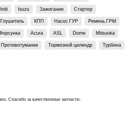
initi
Isuzu
Зажигание
Стартер
Глушитель
КПП
Насос ГУР
Ремень ГРМ
Форсунка
Acura
ASL
Dome
Mitsuoka
Противотуманки
Тормозной цилиндр
Турбина
о. Спасибо за качественные запчасти.