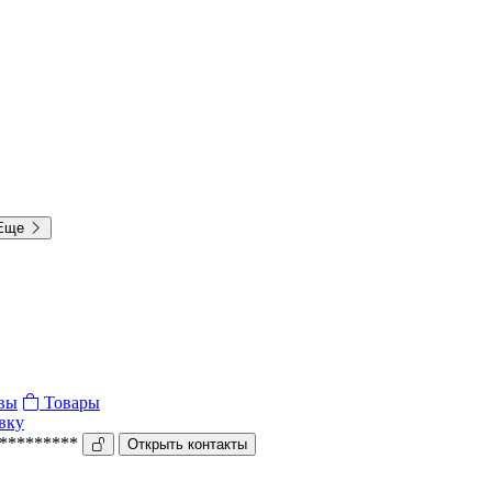
Еще
вы
Товары
вку
**********
Открыть контакты