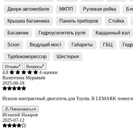
Двери автомобиля
МКПП
Рулевая рейка
Бл
Крышка багажника
Панель приборов
Стойка
Багажник
Гидроусилитель руля
Карданный вал
Scion
Ведущий мост
Габариты
ГБЦ
Гидр
Турбокомпрессор
Шестерня
4
3
Отзывы
Вопросы
4,8
4 оценки
Валентина Муравьёв
2025-06-18
Искали контрактный двигатель для Toyota. В LEMARK помогли 
Пожаловаться
Игнатий Назаров
2025-07-12