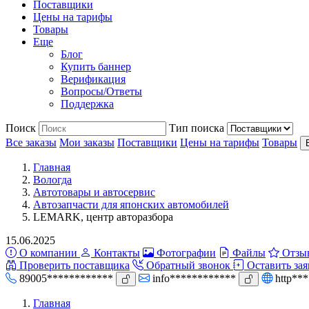
Поставщики
Цены на тарифы
Товары
Еще
Блог
Купить баннер
Верификация
Вопросы/Ответы
Поддержка
Поиск
Тип поиска
Все заказы
Мои заказы
Поставщики
Цены на тарифы
Товары
Главная
Вологда
Автотовары и автосервис
Автозапчасти для японских автомобилей
LEMARK, центр авторазбора
15.06.2025
О компании
Контакты
Фотографии
Файлы
Отзы
Проверить поставщика
Обратный звонок
Оставить зая
89005************
info************
http**
Главная