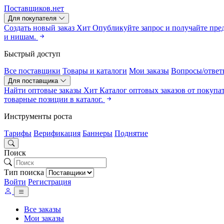
Поставщиков.нет
Для покупателя
Создать новый заказ
Хит
Опубликуйте запрос и получайте пре
и нишам.
Быстрый доступ
Все поставщики
Товары и каталоги
Мои заказы
Вопросы/ответ
Для поставщика
Найти оптовые заказы
Хит
Каталог оптовых заказов от покупа
товарные позиции в каталог.
Инструменты роста
Тарифы
Верификация
Баннеры
Поднятие
Поиск
Тип поиска
Войти
Регистрация
Все заказы
Мои заказы