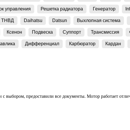
ок управления
Решетка радиатора
Генератор
Inf
ТНВД
Daihatsu
Datsun
Выхлопная система
Ксенон
Подвеска
Суппорт
Трансмиссия
авлика
Дифференциал
Карбюратор
Кардан
с выбором, предоставили все документы. Мотор работает отличн