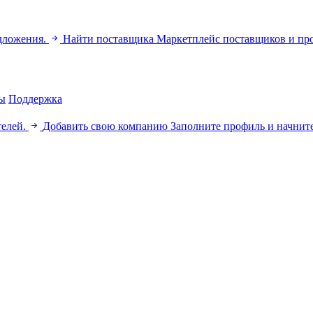
дложения.
Найти поставщика
Маркетплейс поставщиков и пр
ы
Поддержка
телей.
Добавить свою компанию
Заполните профиль и начните