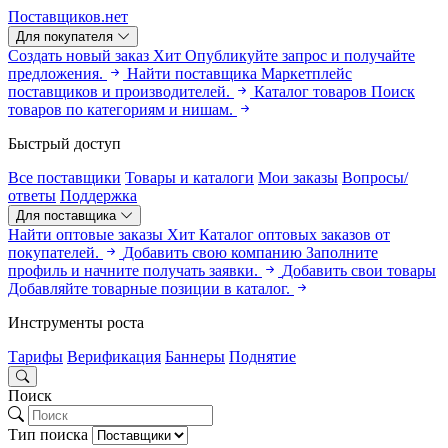
Поставщиков.нет
Для покупателя
Создать новый заказ
Хит
Опубликуйте запрос и получайте
предложения.
Найти поставщика
Маркетплейс
поставщиков и производителей.
Каталог товаров
Поиск
товаров по категориям и нишам.
Быстрый доступ
Все поставщики
Товары и каталоги
Мои заказы
Вопросы/
ответы
Поддержка
Для поставщика
Найти оптовые заказы
Хит
Каталог оптовых заказов от
покупателей.
Добавить свою компанию
Заполните
профиль и начните получать заявки.
Добавить свои товары
Добавляйте товарные позиции в каталог.
Инструменты роста
Тарифы
Верификация
Баннеры
Поднятие
Поиск
Тип поиска