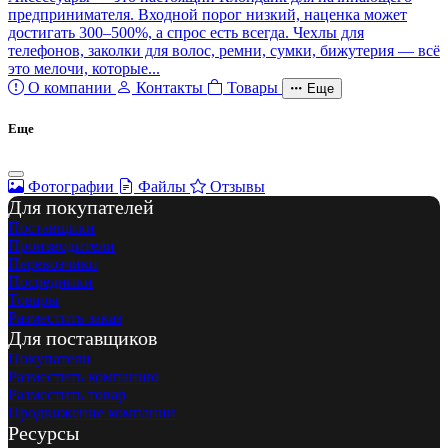
предпринимателя. Входной порог низкий, наценка может
достигать 300–500%, а спрос есть всегда. Чехлы для
телефонов, заколки для волос, ремни, сумки, бижутерия — всё
это мелочи, которые...
О компании
Контакты
Товары
Еще
Еще
Фотографии
Файлы
Отзывы
Для покупателей
Поставщики
Производители
Перевозчики
Посредники
Товары
Разместить заказ
Для поставщиков
Покупатели
Разместить компанию
Разместить товар
Продвижение компании
Ресурсы