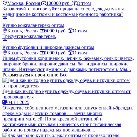
Москва, Россия
100000 руб.
Оптом
Здравствуйте, посоветуйте продавца спец одежды,нужны
медицинские костюмы и костюмы кухонного работника?
Куплю кожгалантерею оптом
Казань, Россия
50000 руб.
Оптом
Требуется кожгалантерея.
Куплю футболки и широкие джинсы оптом
Казань, Россия
10000 руб.
Оптом
Ищем футболки коричневых, черных, бежевых, белых цветов,
широкие брюки, широкие джинсы, багги джинсы, широкие
штаны. Интересуют джинсы с дырками, потертостями. Мы...
Рекомендуем к прочтению
Все
Где и как выгодно купить одежду, обувь и игрушки оптом от
производителя
04.11.2025
Открытие собственного магазина или запуск онлайн-бренда в
сфере моды и детских товаров — мечта многих
предпринимателей. Но за красивой витриной и
восторженными отзывами клиентов стоит титаническая
работа по поиску надежных поставщиков....