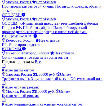
Москва, Россия
Нет отзывов
Производитель бытовой химии. Поставщик одежды, обуви и
электроники
ООО "ДМ"
Москва, Россия
Нет отзывов
ООО ДМ - официальный представитель швейной фабрики
Панда в РФ. Швейная фабрика Панда - белорусский
производитель женской одежды и школьной формы.
ИП Еременко К.И.
Кемерово, Россия
Нет отзывов
Швейное производство
РУЕКОММ
Нижний Новгород, Россия
Нет отзывов
Оригинальные товары из Европы оптом
Подходящие заказы
Все
Куплю шубы оптом
Саратов, Россия
200000 руб.
Оптом
Требуются шубы. Закупки каждый месяц. Объем: мелкий опт.
Куплю черный рюкзак
Москва, Россия
100000 руб.
Оптом
Куплю черный рюкзак
Куплю медицинские и кухонные костюмы оптом