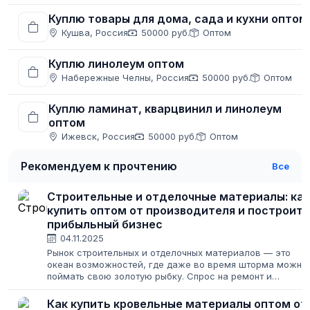
Куплю товары для дома, сада и кухни оптом
Кушва, Россия
50000 руб.
Оптом
Куплю линолеум оптом
Набережные Челны, Россия
50000 руб.
Оптом
Куплю ламинат, кварцвинил и линолеум
оптом
Ижевск, Россия
50000 руб.
Оптом
Рекомендуем к прочтению
Все
Строительные и отделочные материалы: как
купить оптом от производителя и построить
прибыльный бизнес
04.11.2025
Рынок строительных и отделочных материалов — это
океан возможностей, где даже во время шторма можно
поймать свою золотую рыбку. Спрос на ремонт и
строительство не исчезает никогда, меняются лишь его
масштабы. Для предпринимателя это...
Как купить кровельные материалы оптом от