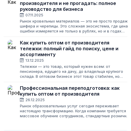
производителя и не прогадать: полное
руководство для бизнеса
07.11.2025
Рынок кровельных материалов — это не просто продажа
шифера и черепицы. Это сложная экосистема, где цена
ошибки измеряется не только в рублях, но и в годах
службы крыши над головой. Для предпринимателя, будь
то владелец строительного...
Как купить оптом от производителя
тележки: полный гайд по поиску, цене и
ассортименту
13.12.2025
Тележки — это товар, который нужен всем: от
пенсионера, едущего на дачу, до владельца крупного
склада. В оптовом бизнесе этот товар стабилен, но
сильно зависит от правильного выбора поставщика.
Неправильно выбранные тележки могут обернуться...
Профессиональная переподготовка: как
купить оптом от производителя
26.12.2025
Рынок образовательных услуг сегодня переживает
настоящую трансформацию. Когда компании требуется
массовое обучение сотрудников, стандартные розничны
предложения перестают быть выгодными. В этот момент
на сцену выходит профессиональная...