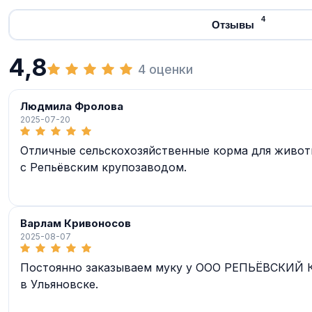
4
Отзывы
4,8
4 оценки
Людмила Фролова
2025-07-20
Отличные сельскохозяйственные корма для животн
с Репьёвским крупозаводом.
Варлам Кривоносов
2025-08-07
Постоянно заказываем муку у ООО РЕПЬЁВСКИЙ К
в Ульяновске.