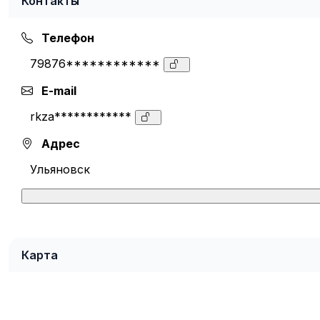
Контакты
Телефон
79876************
E-mail
rkza************
Адрес
Ульяновск
Карта