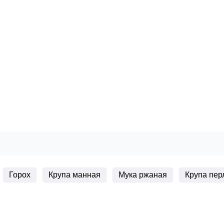
Горох
Крупа манная
Мука ржаная
Крупа пер