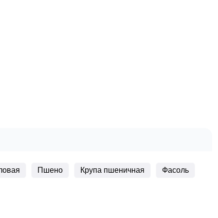
ловая
Пшено
Крупа пшеничная
Фасоль