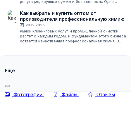
репутация, крупные суммы и безопасность. Одно
неверное решение — и вместо прибыли вы получаете
партию солярки, которая замерзает при минус...
Как выбрать и купить оптом от
производителя профессиональную химию
20.12.2025
Рынок клининговых услуг и промышленной очистки
растет с каждым годом, и фундаментом этого бизнеса
остается качественная профессиональная химия. В
отличие от обычных бытовых средств, профессиональная
химия обладает высокой концентрацией...
Еще
Фотографии
Файлы
Отзывы