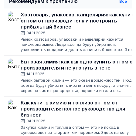
Рекомендуем к прочтению
Все
Хозтовары, упаковка, канцелярия: как купит
оптом от производителя и построить
прибыльный бизнес
04.11.2025
Рынок хозтоваров, упаковки и канцелярии кажется
неисчерпаемым. Люди всегда будут убираться,
упаковывать подарки и делать записи в блокнотах. Это
создает иллюзию легкого старта: закупил подешевле,
продал подороже. Но за этой простотой...
Бытовая химия: как выгодно купить оптом от
производителя и не утонуть в пене
14.11.2025
Рынок бытовой химии — это океан возможностей. Люди
всегда будут убирать, стирать и мыть посуду, а значит,
спрос на чистящие средства, порошки и гели не
иссякнет. Но этот же океан полон рифов: жесткая
конкуренция, низкая маржа на известные...
Как купить химию и топливо оптом от
производителя: полное руководство для
бизнеса
04.11.2025
Закупка химии и топлива оптом — это не поход в
супермаркет за стиральным порошком. Здесь на кону