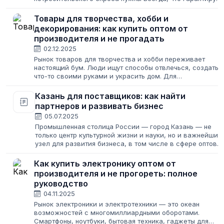
стабильный поток клиентов. С другой — конкуренция
зашкаливает, а изменение цен потребительских...
Товары для творчества, хобби и
декорирования: как купить оптом от
производителя и не прогадать
02.12.2025
Рынок товаров для творчества и хобби переживает
настоящий бум. Люди ищут способы отвлечься, создать
что-то своими руками и украсить дом. Для
предпринимателя это золотая жила: спрос стабилен,
маржинальность высокая, а порог входа ниже,...
Казань для поставщиков: как найти
партнеров и развивать бизнес
05.07.2025
Промышленная столица России — город Казань — не
только центр культурной жизни и науки, но и важнейший
узел для развития бизнеса, в том числе в сфере оптовы
поставок. Где искать надежных партнеров, как
эффективно произвести закупки...
Как купить электронику оптом от
производителя и не прогореть: полное
руководство
04.11.2025
Рынок электроники и электротехники — это океан
возможностей с многомиллиардными оборотами.
Смартфоны, ноутбуки, бытовая техника, гаджеты для