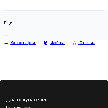
умного дома — спрос на эти товары не утихает никогда.
Но для розничного продавца этот океан...
Еще
Фотографии
Файлы
Отзывы
Для покупателей
Поставщики