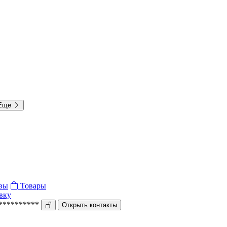
Еще
вы
Товары
вку
***********
Открыть контакты