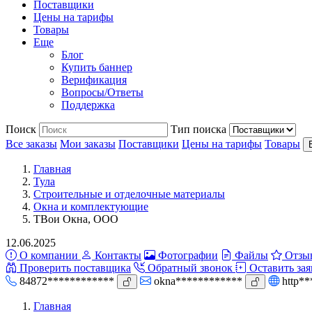
Поставщики
Цены на тарифы
Товары
Еще
Блог
Купить баннер
Верификация
Вопросы/Ответы
Поддержка
Поиск
Тип поиска
Все заказы
Мои заказы
Поставщики
Цены на тарифы
Товары
Главная
Тула
Строительные и отделочные материалы
Окна и комплектующие
ТВои Окна, ООО
12.06.2025
О компании
Контакты
Фотографии
Файлы
Отзы
Проверить поставщика
Обратный звонок
Оставить зая
84872************
okna************
http*
Главная