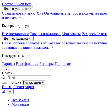
Поставщиков.нет
Для покупателя
Создать новый заказ
Хит
Опубликуйте запрос и получайте пре
и нишам.
Быстрый доступ
Все поставщики
Товары и каталоги
Мои заказы
Вопросы/ответ
Для поставщика
Найти оптовые заказы
Хит
Каталог оптовых заказов от покупа
товарные позиции в каталог.
Инструменты роста
Тарифы
Верификация
Баннеры
Поднятие
Поиск
Тип поиска
Войти
Регистрация
Все заказы
Мои заказы