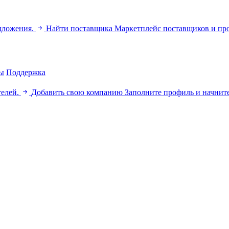
дложения.
Найти поставщика
Маркетплейс поставщиков и пр
ы
Поддержка
телей.
Добавить свою компанию
Заполните профиль и начните