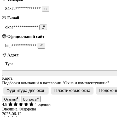
84872************
E-mail
okna************
Официальный сайт
http************
Адрес
Тула
Карта
Подборки компаний в категории "Окна и комплектующие"
Фурнитура для окон
Пластиковые окна
Подокон
4
4
Отзывы
Вопросы
4,8
4 оценки
Эвелина Фёдорова
2025-06-12