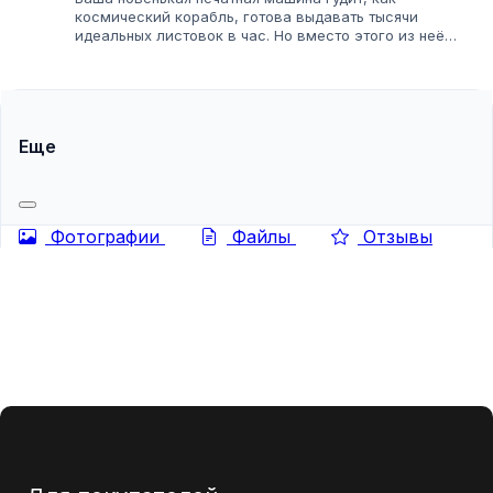
космический корабль, готова выдавать тысячи
идеальных листовок в час. Но вместо этого из неё
выползает бледная, пятнистая макулатура. Клиент в
ярости, сроки горят, а вы смотрите на гору брака...
Еще
Фотографии
Файлы
Отзывы