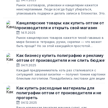
04.11.2025
Рынок хозтоваров, упаковки и канцелярии кажется
неисчерпаемым. Люди всегда будут убираться,
упаковывать подарки и делать записи в блокнотах. Это
создает иллюзию легкого старта: закупил подешевле,
продал подороже. Но за этой простотой...
Канцелярские товары: как купить оптом от
производителя и открыть свой магазин
14.11.2025
Рынок канцелярских товаров кажется тихой гаванью в
мире бизнеса: тетрадки, ручки, скрепки — что может
быть проще? Но за этой кажущейся простотой
скрывается стабильный спрос, высокая маржинальность
и возможность построить прибыльное...
Как бизнесу купить полиграфию и рекламу
оптом от производителя и не слить бюджет
04.11.2025
Каждый предприниматель хоть раз сталкивался с
ситуацией: заказал визитки — получил тонкие картонки 
блеклым логотипом. Понадобились листовки для акции
— типография сорвала сроки, и раздавать их пришлось
уже после окончания распродажи....
Как купить расходные материалы для
полиграфии оптом от производителя и не
прогореть
04.12.2025
Ваша новенькая печатная машина гудит, как