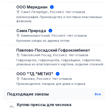
ООО Меридиан
Санкт-Петербург, Россия
Нет отзывов
Шелкография. Производство и поставка пластиковых
флаконов.
Сама Природа
Каменномостский, Россия
Нет отзывов
Кухонная утварь из дерева оптом
Павлово-Посадский Гофрокомбинат
Павловский Посад, Россия
Нет отзывов
Гофрокартон, гофрокороба, гофроящики, гофролотки,
упаковка из влагопрочного картона, изделия сложной
высечки, комплектующие, SRP-упаковка, нанесение
изображений методом флексопечати...
ООО "ТД "МЕТИЗ"
Павлово, Россия
Нет отзывов
Производитель товаров для дома и отдыха
Подходящие заказы
Все
Куплю прессы для чеснока