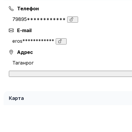
Телефон
79895************
E-mail
eros************
Адрес
Таганрог
Карта