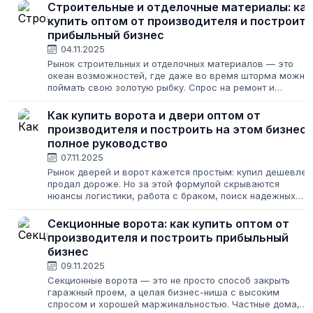
Строительные и отделочные материалы: как
купить оптом от производителя и построить
прибыльный бизнес
04.11.2025
Рынок строительных и отделочных материалов — это
океан возможностей, где даже во время шторма можно
поймать свою золотую рыбку. Спрос на ремонт и
строительство не исчезает никогда, меняются лишь его
масштабы. Для предпринимателя это...
Как купить ворота и двери оптом от
производителя и построить на этом бизнес:
полное руководство
07.11.2025
Рынок дверей и ворот кажется простым: купил дешевле,
продал дороже. Но за этой формулой скрываются
нюансы логистики, работа с браком, поиск надежных
поставщиков и постоянная борьба за клиента. Открыть
свой магазин или наладить поставки...
Секционные ворота: как купить оптом от
производителя и построить прибыльный
бизнес
09.11.2025
Секционные ворота — это не просто способ закрыть
гаражный проем, а целая бизнес-ниша с высоким
спросом и хорошей маржинальностью. Частные дома,