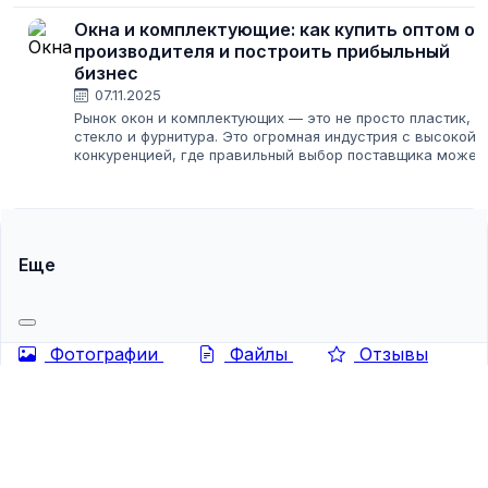
автосервисы, склады, промышленные объекты — везде
нужны надежные и удобные ворота. Спрос...
Окна и комплектующие: как купить оптом от
производителя и построить прибыльный
бизнес
07.11.2025
Рынок окон и комплектующих — это не просто пластик,
стекло и фурнитура. Это огромная индустрия с высокой
конкуренцией, где правильный выбор поставщика может
определить успех всего вашего бизнеса, будь то
строительство, розничная торговля...
Еще
Фотографии
Файлы
Отзывы