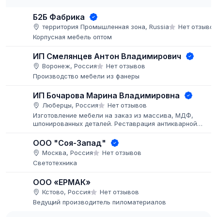
Б2Б Фабрика
территория Промышленная зона, Russia
Нет отзыво
Корпусная мебель оптом
ИП Смелянцев Антон Владимирович
Воронеж, Россия
Нет отзывов
Производство мебели из фанеры
ИП Бочарова Марина Владимировна
Люберцы, Россия
Нет отзывов
Изготовление мебели на заказ из массива, МДФ,
шпонированных деталей. Реставрация антикварной
мебели. Покраска мебели и деталей заказчика, больши
объёмы.
ООО "Соя-Запад"
Москва, Россия
Нет отзывов
Светотехника
ООО «ЕРМАК»
Кстово, Россия
Нет отзывов
Ведущий производитель пиломатериалов