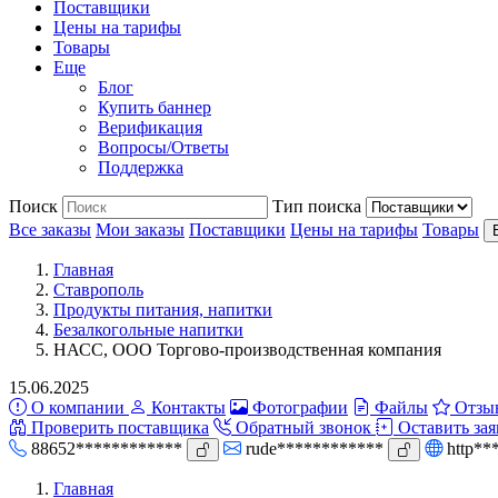
Поставщики
Цены на тарифы
Товары
Еще
Блог
Купить баннер
Верификация
Вопросы/Ответы
Поддержка
Поиск
Тип поиска
Все заказы
Мои заказы
Поставщики
Цены на тарифы
Товары
Главная
Ставрополь
Продукты питания, напитки
Безалкогольные напитки
НАСС, ООО Торгово-производственная компания
15.06.2025
О компании
Контакты
Фотографии
Файлы
Отзы
Проверить поставщика
Обратный звонок
Оставить зая
88652************
rude************
http**
Главная