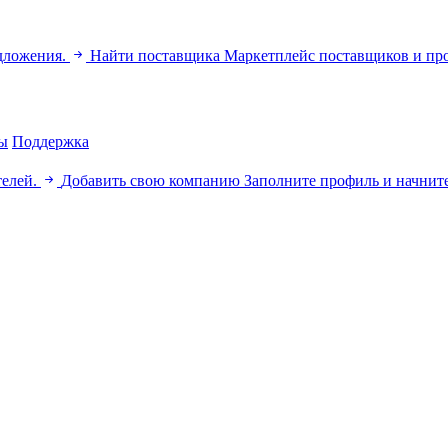
дложения.
Найти поставщика
Маркетплейс поставщиков и пр
ы
Поддержка
телей.
Добавить свою компанию
Заполните профиль и начните