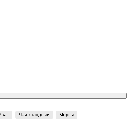
Квас
Чай холодный
Морсы