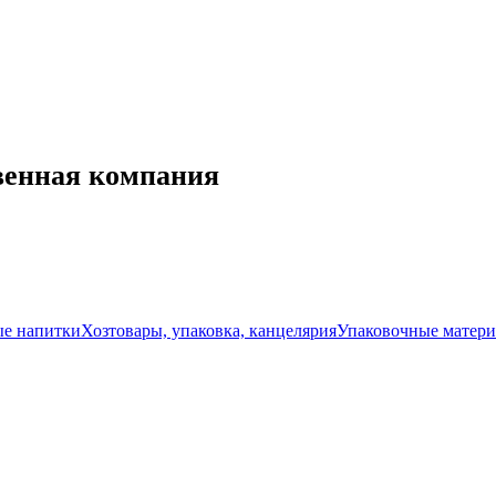
венная компания
ые напитки
Хозтовары, упаковка, канцелярия
Упаковочные матери