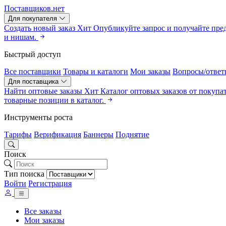
Поставщиков.нет
Для покупателя
Создать новый заказ
Хит
Опубликуйте запрос и получайте пре
и нишам.
Быстрый доступ
Все поставщики
Товары и каталоги
Мои заказы
Вопросы/ответ
Для поставщика
Найти оптовые заказы
Хит
Каталог оптовых заказов от покупа
товарные позиции в каталог.
Инструменты роста
Тарифы
Верификация
Баннеры
Поднятие
Поиск
Тип поиска
Войти
Регистрация
Все заказы
Мои заказы