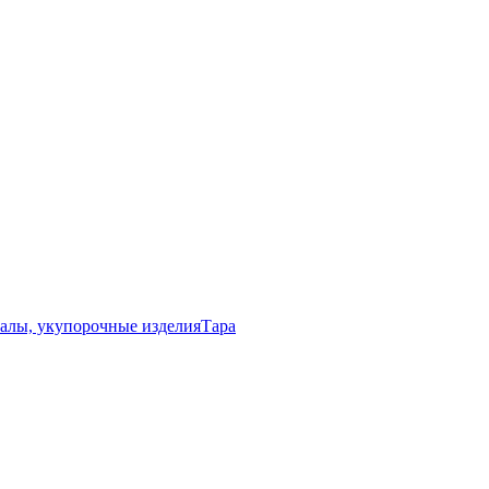
алы, укупорочные изделия
Тара