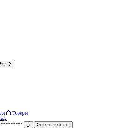
Еще
вы
Товары
вку
**********
Открыть контакты