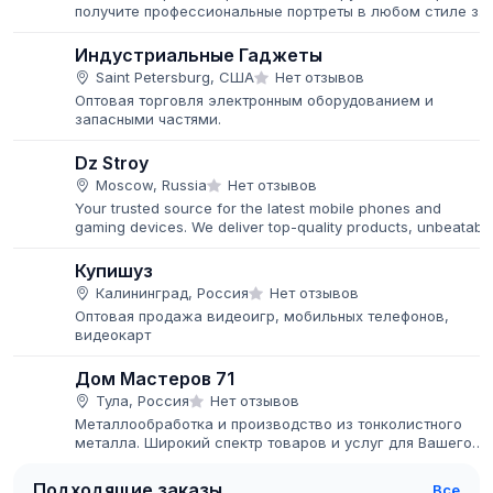
получите профессиональные портреты в любом стиле за
пару минут.
Индустриальные Гаджеты
Saint Petersburg, США
Нет отзывов
Оптовая торговля электронным оборудованием и
запасными частями.
Dz Stroy
Moscow, Russia
Нет отзывов
Your trusted source for the latest mobile phones and
gaming devices. We deliver top-quality products, unbeatabl
prices, and fast global shipping.
Купишуз
Калининград, Россия
Нет отзывов
Оптовая продажа видеоигр, мобильных телефонов,
видеокарт
Дом Мастеров 71
Тула, Россия
Нет отзывов
Металлообработка и производство из тонколистного
металла. Широкий спектр товаров и услуг для Вашего
дома, дачи и бизнеса Работаем как со строительными
компаниями, так и с...
Подходящие заказы
Все