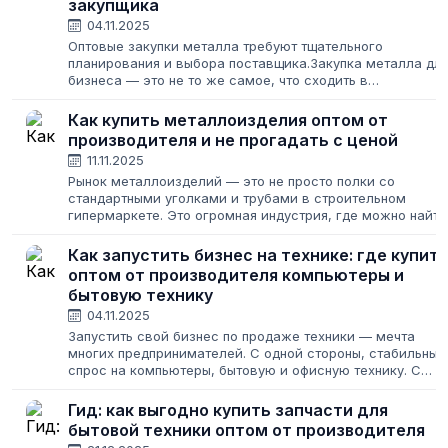
закупщика
04.11.2025
Оптовые закупки металла требуют тщательного
планирования и выбора поставщика.Закупка металла дл
бизнеса — это не то же самое, что сходить в
строительный магазин за парой уголков для дачи. Здесь
на кону стоят крупные суммы, сроки проектов...
Как купить металлоизделия оптом от
производителя и не прогадать с ценой
11.11.2025
Рынок металлоизделий — это не просто полки со
стандартными уголками и трубами в строительном
гипермаркете. Это огромная индустрия, где можно найти
всё: от стандартных метизов до уникальных
художественных металлоизделий на заказ. Для...
Как запустить бизнес на технике: где купит
оптом от производителя компьютеры и
бытовую технику
04.11.2025
Запустить свой бизнес по продаже техники — мечта
многих предпринимателей. С одной стороны, стабильный
спрос на компьютеры, бытовую и офисную технику. С
другой — высокая конкуренция и риск заморозить деньг
в неликвидном товаре. Кажется,...
Гид: как выгодно купить запчасти для
бытовой техники оптом от производителя