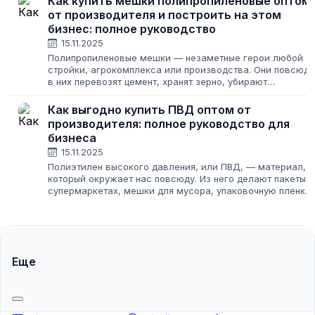
Как купить мешки полипропиленовые оптом
от производителя и построить на этом
бизнес: полное руководство
15.11.2025
Полипропиленовые мешки — незаметные герои любой
стройки, агрокомплекса или производства. Они повсюду
в них перевозят цемент, хранят зерно, убирают
строительный мусор. Для предпринимателя это не
просто тара, а стабильный источник дохода....
Как выгодно купить ПВД оптом от
производителя: полное руководство для
бизнеса
15.11.2025
Полиэтилен высокого давления, или ПВД, — материал,
который окружает нас повсюду. Из него делают пакеты в
супермаркетах, мешки для мусора, упаковочную пленку,
тепличные покрытия и даже трубы. Для любого бизнеса,
связанного с торговлей,...
Еще