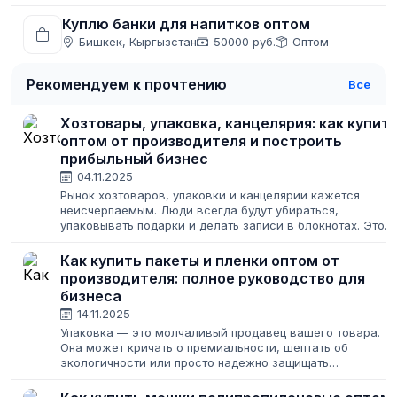
Куплю банки для напитков оптом
Бишкек, Кыргызстан
50000 руб.
Оптом
Рекомендуем к прочтению
Все
Хозтовары, упаковка, канцелярия: как купит
оптом от производителя и построить
прибыльный бизнес
04.11.2025
Рынок хозтоваров, упаковки и канцелярии кажется
неисчерпаемым. Люди всегда будут убираться,
упаковывать подарки и делать записи в блокнотах. Это
создает иллюзию легкого старта: закупил подешевле,
продал подороже. Но за этой простотой...
Как купить пакеты и пленки оптом от
производителя: полное руководство для
бизнеса
14.11.2025
Упаковка — это молчаливый продавец вашего товара.
Она может кричать о премиальности, шептать об
экологичности или просто надежно защищать
содержимое от тягот российской логистики. Для любого
бизнеса, от крафтовой пекарни до гиганта...