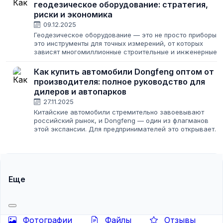
геодезическое оборудование: стратегия,
риски и экономика
09.12.2025
Геодезическое оборудование — это не просто приборы,
это инструменты для точных измерений, от которых
зависят многомиллионные строительные и инженерные
проекты. Работа на этом рынке требует глубокого
понимания специфики, включая обязательную...
Как купить автомобили Dongfeng оптом от
производителя: полное руководство для
дилеров и автопарков
27.11.2025
Китайские автомобили стремительно завоевывают
российский рынок, и Dongfeng — один из флагманов
этой экспансии. Для предпринимателей это открывает
новые горизонты: от создания дилерского центра до
обновления корпоративного автопарка....
Еще
Фотографии
Файлы
Отзывы