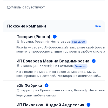
Файлы отсутствуют
Похожие компании
Все
Пикория (Picoria)
Москва, Россия
Нет отзывов
Премиум
Picoria — сервис AI-фотосессий: загрузите своё фото и
получите профессиональные портреты в любом стиле за
пару минут.
ИП Бочарова Марина Владимировна
Люберцы, Россия
Нет отзывов
Эконом
Изготовление мебели на заказ из массива, МДФ,
шпонированных деталей. Реставрация антикварной
мебели. Покраска мебели и деталей заказчика, больши
объёмы.
Б2Б Фабрика
территория Промышленная зона, Russia
Нет отзыво
Корпусная мебель оптом
ИП Покалякин Андрей Андреевич