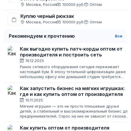
Москва, Россия
100000 руб.
Оптом
Куплю черный рюкзак
Москва, Россия
100000 руб.
Оптом
Рекомендуем к прочтению
Все
Как выгодно купить патч-корды оптом от
производителя и построить сеть
19.12.2025
Рынок сетевого оборудования сегодня переживает
настоящий бум. В эпоху тотальной цифровизации даже
небольшому офису или домашней студии требуется
надежное соединение, а для крупных дата-центров и
провайдеров качественная коммутация...
Как запустить бизнес на мягких игрушках:
где и как купить оптом от производителя
10.11.2025
Мягкие игрушки — это не просто плюшевые друзья
детей, а стабильный и высокомаржинальный бизнес для
предпринимателей. Спрос на них не зависит от сезона
так сильно, как на другие товары, а целевая аудитория
огромна: от родителей и коллекционеров...
Как купить оптом от производителя