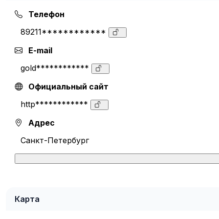
Телефон
89211************
E-mail
gold************
Официальный сайт
http************
Адрес
Санкт-Петербург
Карта