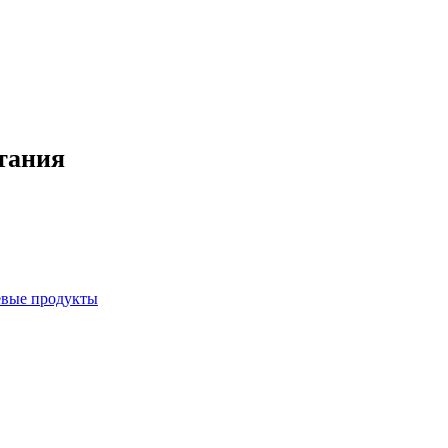
итания
евые продукты