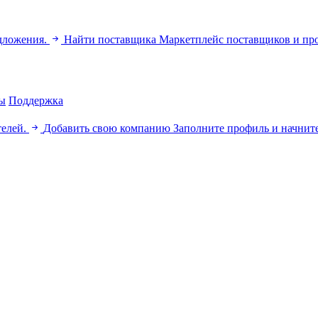
дложения.
Найти поставщика
Маркетплейс поставщиков и пр
ы
Поддержка
телей.
Добавить свою компанию
Заполните профиль и начните