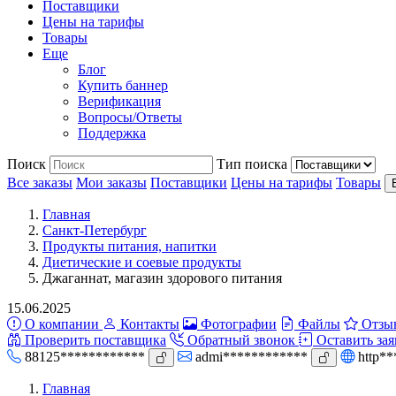
Поставщики
Цены на тарифы
Товары
Еще
Блог
Купить баннер
Верификация
Вопросы/Ответы
Поддержка
Поиск
Тип поиска
Все заказы
Мои заказы
Поставщики
Цены на тарифы
Товары
Главная
Санкт-Петербург
Продукты питания, напитки
Диетические и соевые продукты
Джаганнат, магазин здорового питания
15.06.2025
О компании
Контакты
Фотографии
Файлы
Отзы
Проверить поставщика
Обратный звонок
Оставить зая
88125************
admi************
http*
Главная