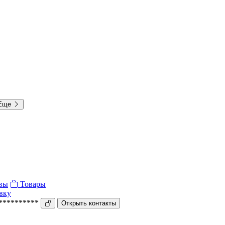
Еще
вы
Товары
вку
***********
Открыть контакты