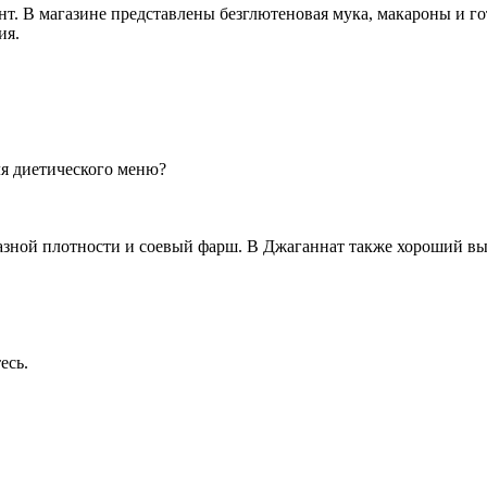
т. В магазине представлены безглютеновая мука, макароны и г
ия.
ля диетического меню?
зной плотности и соевый фарш. В Джаганнат также хороший выб
есь
.