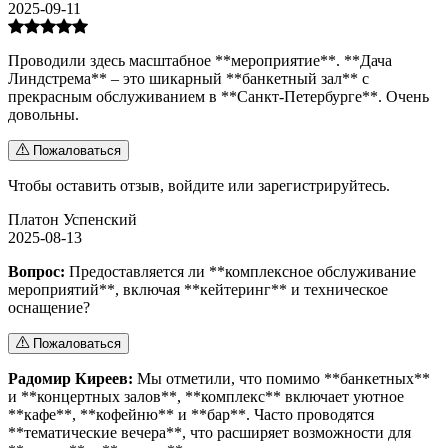
2025-09-11
Проводили здесь масштабное **мероприятие**. **Дача
Линдстрема** – это шикарный **банкетный зал** с
прекрасным обслуживанием в **Санкт-Петербурге**. Очень
довольны.
Пожаловаться
Чтобы оставить отзыв,
войдите
или
зарегистрируйтесь
.
Платон Успенский
2025-08-13
Вопрос:
Предоставляется ли **комплексное обслуживание
мероприятий**, включая **кейтеринг** и техническое
оснащение?
Пожаловаться
Радомир Киреев:
Мы отметили, что помимо **банкетных**
и **концертных залов**, **комплекс** включает уютное
**кафе**, **кофейню** и **бар**. Часто проводятся
**тематические вечера**, что расширяет возможности для