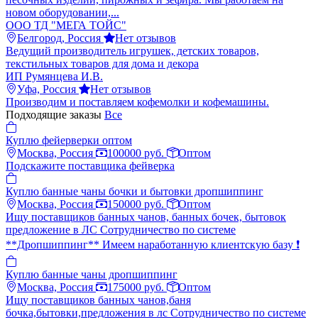
новом оборудовании,...
ООО ТД "МЕГА ТОЙС"
Белгород, Россия
Нет отзывов
Ведущий производитель игрушек, детских товаров,
текстильных товаров для дома и декора
ИП Румянцева И.В.
Уфа, Россия
Нет отзывов
Производим и поставляем кофемолки и кофемашины.
Подходящие заказы
Все
Куплю фейерверки оптом
Москва, Россия
100000 руб.
Оптом
Подскажите поставщика фейверка
Куплю банные чаны бочки и бытовки дропшиппинг
Москва, Россия
150000 руб.
Оптом
Ищу поставщиков банных чанов, банных бочек, бытовок
предложение в ЛС Сотрудничество по системе
**Дропшиппинг** Имеем наработанную клиентскую базу ❗️
Куплю банные чаны дропшиппинг
Москва, Россия
175000 руб.
Оптом
Ищу поставщиков банных чанов,баня
бочка,бытовки,предложения в лс Сотрудничество по системе