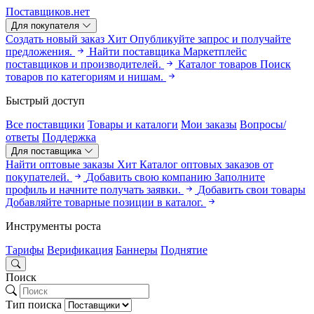
Поставщиков.нет
Для покупателя
Создать новый заказ
Хит
Опубликуйте запрос и получайте
предложения.
Найти поставщика
Маркетплейс
поставщиков и производителей.
Каталог товаров
Поиск
товаров по категориям и нишам.
Быстрый доступ
Все поставщики
Товары и каталоги
Мои заказы
Вопросы/
ответы
Поддержка
Для поставщика
Найти оптовые заказы
Хит
Каталог оптовых заказов от
покупателей.
Добавить свою компанию
Заполните
профиль и начните получать заявки.
Добавить свои товары
Добавляйте товарные позиции в каталог.
Инструменты роста
Тарифы
Верификация
Баннеры
Поднятие
Поиск
Тип поиска