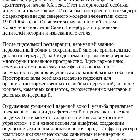
архитектуры начала XX века. Этот исторический особняк,
известный также как дача Игеля, был построен в стиле модерн
с характерными для северного модерна элементами около
1902-1904 годов. Он является выявленным объектом
культурного наследия Санкт-Петербурга и привлекает
ценителей истории и изысканного стиля.
После тщательной реставрации, вернувшей зданию
первозданный облик и сохранившей многие оригинальные
детали интерьера, Дача Линдстрема открыла свои двери как
многофункциональное пространство. Здесь гармонично
сочетаются историческая атмосфера и современные
возможности для проведения самых разнообразных событий.
Просторные залы особняка идеально подходят для
организации торжественных свадебных церемоний, пышных
юбилеев, камерных концертов, художественных выставок и
деловых конференций.
Окруженная ухоженной парковой зоной, усадьба предлагает
прекрасные локации для фотосессий и прогулок на свежем
воздухе. Гости могут насладиться не только внутренним
убранством, но и живописным ландшафтом, создающим
ощущение уединения и покоя в черте города. Инфраструктура
комплекса включает несколько банкетных и концертных
площадок различной вместимости, зоны для отдыха, а также