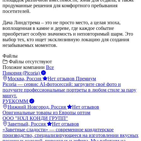
продуманные решения для комфортного пребывания
посетителей.
Дача Линдстрема – это не просто место, а целая эпоха,
воплощенная в камне и дереве, где каждое событие
приобретает особую значимость и неповторимый шарм. Это
выбор тех, кто ищет эксклюзивную локацию для создания
незабываемых моментов.
Файлы
Файлы отсутствуют
Похожие компании
Все
Пикория (Picoria)
Москва, Россия
Нет отзывов
Премиум
Picoria — сервис AI-фотосессий: загрузите своё фото и
получите профессиональные портреты в любом стиле за пару
минут.
РУЕКОММ
Нижний Новгород, Россия
Нет отзывов
Оригинальные товары из Европы оптом
ООО "НХЛ КОНДИ ГРУПП"
Заветный, Россия
Нет отзывов
«Заветные сладости» — современное кондитерское
производство, специализирующееся на изготовлении вкусных
песочных изделий, пирожных и зефира. Мы работаем на