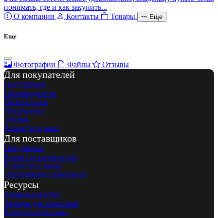
понимать, где и как закупить...
О компании
Контакты
Товары
Еще
Еще
Фотографии
Файлы
Отзывы
Для покупателей
Поставщики
Производители
Перевозчики
Посредники
Товары
Разместить заказ
Для поставщиков
Покупатели
Разместить компанию
Разместить товар
Продвижение компании
Ресурсы
Вопросы/ответы
Тарифы для компаний
Баннерная реклама