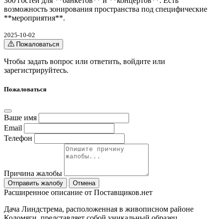
300 гостей для **банкетов** и **концертов**. Есть
возможность зонирования пространства под специфические
**мероприятия**.
2025-10-02
Пожаловаться
Чтобы задать вопрос или ответить,
войдите
или
зарегистрируйтесь
.
Пожаловаться
Ваше имя
Email
Телефон
Причина жалобы
Отправить жалобу
Отмена
Расширенное описание от Поставщиков.нет
Дача Линдстрема, расположенная в живописном районе
Коломяги, представляет собой уникальный образец