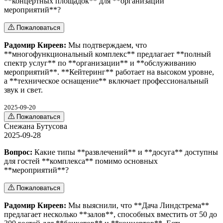
**концертных площадок** для **организации
мероприятий**?
Пожаловаться
Радомир Киреев:
Мы подтверждаем, что
**многофункциональный комплекс** предлагает **полный
спектр услуг** по **организации** и **обслуживанию
мероприятий**. **Кейтеринг** работает на высоком уровне,
а **техническое оснащение** включает профессиональный
звук и свет.
2025-09-20
Пожаловаться
Снежана Бутусова
2025-09-28
Вопрос:
Какие типы **развлечений** и **досуга** доступны
для гостей **комплекса** помимо основных
**мероприятий**?
Пожаловаться
Радомир Киреев:
Мы выяснили, что **Дача Линдстрема**
предлагает несколько **залов**, способных вместить от 50 до