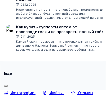
25.12.2025
Налоговая отчетность — это неизбежная реальность для
любого бизнеса, будь то крупный завод или
индивидуальный предприниматель, торгующий на рынке
садовод. Когда объемы операций растут, ручное
заполнение декларации превращается в кошмар,...
Как купить суппорты оптом от
производителя и не прогореть: полный гайд
21.11.2025
Каждый скрип тормозов — это потенциальная прибыль
для вашего бизнеса. Тормозной суппорт — не просто
кусок металла, а одна из самых востребованных
запчастей в любом автосервисе или магазине. Спрос на
них стабилен, как утренний кофе,...
Еще
Фотографии
Файлы
Отзывы