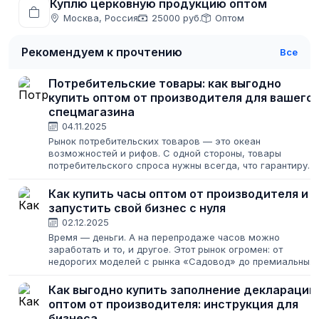
Куплю церковную продукцию оптом
Москва, Россия
25000 руб.
Оптом
Рекомендуем к прочтению
Все
Потребительские товары: как выгодно
купить оптом от производителя для вашего
спецмагазина
04.11.2025
Рынок потребительских товаров — это океан
возможностей и рифов. С одной стороны, товары
потребительского спроса нужны всегда, что гарантирует
стабильный поток клиентов. С другой — конкуренция
зашкаливает, а изменение цен потребительских...
Как купить часы оптом от производителя и
запустить свой бизнес с нуля
02.12.2025
Время — деньги. А на перепродаже часов можно
заработать и то, и другое. Этот рынок огромен: от
недорогих моделей с рынка «Садовод» до премиальных
швейцарских хронометров, от умных гаджетов до
классических настенных часов для офиса....
Как выгодно купить заполнение деклараций
оптом от производителя: инструкция для
бизнеса