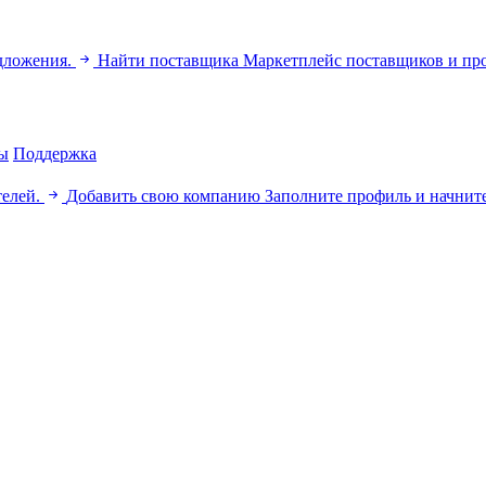
дложения.
Найти поставщика
Маркетплейс поставщиков и пр
ы
Поддержка
телей.
Добавить свою компанию
Заполните профиль и начните