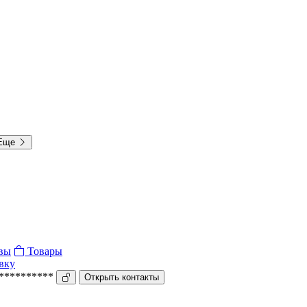
Еще
вы
Товары
вку
***********
Открыть контакты