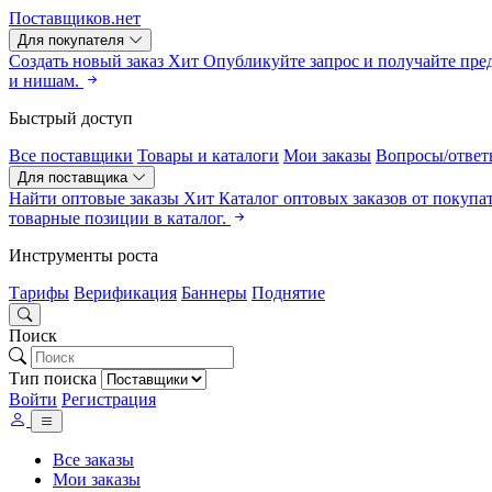
Поставщиков.нет
Для покупателя
Создать новый заказ
Хит
Опубликуйте запрос и получайте пре
и нишам.
Быстрый доступ
Все поставщики
Товары и каталоги
Мои заказы
Вопросы/ответ
Для поставщика
Найти оптовые заказы
Хит
Каталог оптовых заказов от покупа
товарные позиции в каталог.
Инструменты роста
Тарифы
Верификация
Баннеры
Поднятие
Поиск
Тип поиска
Войти
Регистрация
Все заказы
Мои заказы