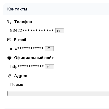
Контакты
Телефон
83422************
E-mail
info************
Официальный сайт
http************
Адрес
Пермь