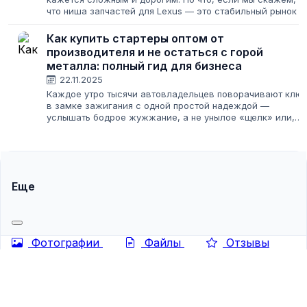
что ниша запчастей для Lexus — это стабильный рынок с
высокой маржинальностью и постоянным спросом?
Владельцы Lexus RX, Lexus LX...
Как купить стартеры оптом от
производителя и не остаться с горой
металла: полный гид для бизнеса
22.11.2025
Каждое утро тысячи автовладельцев поворачивают клю
в замке зажигания с одной простой надеждой —
услышать бодрое жужжание, а не унылое «щелк» или,
что еще хуже, тишину. Когда не крутит стартер — это
маленькая трагедия, которая превращается...
Еще
Фотографии
Файлы
Отзывы