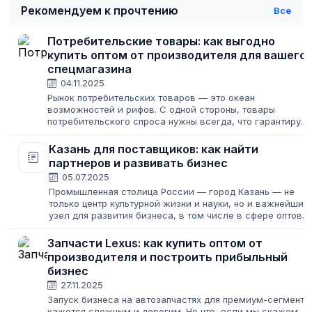
Рекомендуем к прочтению
Все
Потребительские товары: как выгодно
купить оптом от производителя для вашего
спецмагазина
04.11.2025
Рынок потребительских товаров — это океан
возможностей и рифов. С одной стороны, товары
потребительского спроса нужны всегда, что гарантирует
стабильный поток клиентов. С другой — конкуренция
зашкаливает, а изменение цен потребительских...
Казань для поставщиков: как найти
партнеров и развивать бизнес
05.07.2025
Промышленная столица России — город Казань — не
только центр культурной жизни и науки, но и важнейший
узел для развития бизнеса, в том числе в сфере оптовы
поставок. Где искать надежных партнеров, как
эффективно произвести закупки...
Запчасти Lexus: как купить оптом от
производителя и построить прибыльный
бизнес
27.11.2025
Запуск бизнеса на автозапчастях для премиум-сегмента
кажется сложным и дорогим. Но что, если мы скажем,