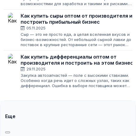
возможностями для заработка и такими же рисками.
Для владельца магазина, кафе или небольшого
производства вопрос, где купить молочные продукты...
Как купить сыры оптом от производителя и
построить прибыльный бизнес
05.11.2025
Сыр — это не просто еда, а целая вселенная вкусов и
бизнес-возможностей. От небольшой сырной лавки до
поставок в крупные ресторанные сети — этот рынок
всегда в движении. Но как войти в него и не потеряться
среди сотен предложений?...
Как купить дифференциалы оптом от
производителя и построить на этом бизнес
29.11.2025
Закупка автозапчастей — поле с высокими ставками.
Особенно когда речь идет о сложных узлах, таких как
дифференциал. Ошибка в выборе поставщика может
стоить не только денег, но и репутации вашего СТО или
магазина. Кажется, что проще...
Еще