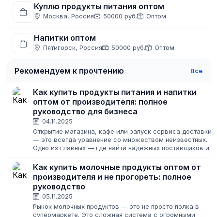
Куплю продукты питания оптом
Москва, Россия
50000 руб.
Оптом
Напитки оптом
Пятигорск, Россия
50000 руб.
Оптом
Рекомендуем к прочтению
Все
Как купить продукты питания и напитки
оптом от производителя: полное
руководство для бизнеса
04.11.2025
Открытие магазина, кафе или запуск сервиса доставки
— это всегда уравнение со множеством неизвестных.
Одно из главных — где найти надежных поставщиков и
как закупить товар, чтобы и клиенты были довольны, и
бизнес приносил прибыль....
Как купить молочные продукты оптом от
производителя и не прогореть: полное
руководство
05.11.2025
Рынок молочных продуктов — это не просто полка в
супермаркете. Это сложная система с огромными