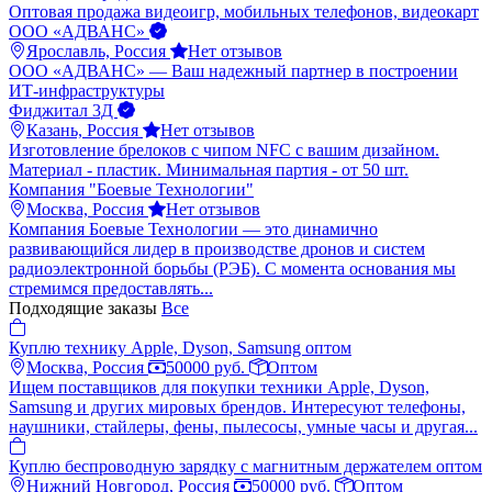
Оптовая продажа видеоигр, мобильных телефонов, видеокарт
ООО «АДВАНС»
Ярославль, Россия
Нет отзывов
ООО «АДВАНС» — Ваш надежный партнер в построении
ИТ-инфраструктуры
Фиджитал 3Д
Казань, Россия
Нет отзывов
Изготовление брелоков с чипом NFC с вашим дизайном.
Материал - пластик. Минимальная партия - от 50 шт.
Компания "Боевые Технологии"
Москва, Россия
Нет отзывов
Компания Боевые Технологии — это динамично
развивающийся лидер в производстве дронов и систем
радиоэлектронной борьбы (РЭБ). С момента основания мы
стремимся предоставлять...
Подходящие заказы
Все
Куплю технику Apple, Dyson, Samsung оптом
Москва, Россия
50000 руб.
Оптом
Ищем поставщиков для покупки техники Apple, Dyson,
Samsung и других мировых брендов. Интересуют телефоны,
наушники, стайлеры, фены, пылесосы, умные часы и другая...
Куплю беспроводную зарядку с магнитным держателем оптом
Нижний Новгород, Россия
50000 руб.
Оптом