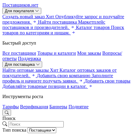
Поставщиков.нет
Для покупателя
Создать новый заказ
Хит
Опубликуйте запрос и получайте
предложения.
Найти поставщика
Маркетплейс
поставщиков и производителей.
Каталог товаров
Поиск
товаров по категориям и нишам.
Быстрый доступ
Все поставщики
Товары и каталоги
Мои заказы
Вопросы/
ответы
Поддержка
Для поставщика
Найти оптовые заказы
Хит
Каталог оптовых заказов от
покупателей.
Добавить свою компанию
Заполните
профиль и начните получать заявки.
Добавить свои товары
Добавляйте товарные позиции в каталог.
Инструменты роста
Тарифы
Верификация
Баннеры
Поднятие
Поиск
Тип поиска