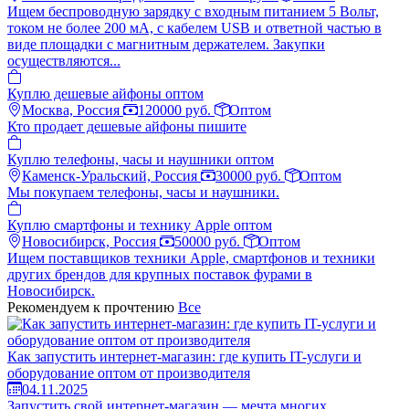
Ищем беспроводную зарядку с входным питанием 5 Вольт,
током не более 200 мА, с кабелем USB и ответной частью в
виде площадки с магнитным держателем. Закупки
осуществляются...
Куплю дешевые айфоны оптом
Москва, Россия
120000 руб.
Оптом
Кто продает дешевые айфоны пишите
Куплю телефоны, часы и наушники оптом
Каменск-Уральский, Россия
30000 руб.
Оптом
Мы покупаем телефоны, часы и наушники.
Куплю смартфоны и технику Apple оптом
Новосибирск, Россия
50000 руб.
Оптом
Ищем поставщиков техники Apple, смартфонов и техники
других брендов для крупных поставок фурами в
Новосибирск.
Рекомендуем к прочтению
Все
Как запустить интернет-магазин: где купить IT-услуги и
оборудование оптом от производителя
04.11.2025
Запустить свой интернет-магазин — мечта многих