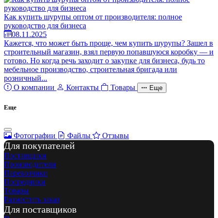
Как купить шурупы оптом от производителя: полное
руководство для бизнеса
08.11.2025
Кажется, что может быть проще, чем купить шурупы? Зашел в
строительный магазин, взял первую попавшуюся коробку — и
готово. Но когда речь заходит о закупке для бизнеса, будь то
мебельное производство, строительная бригада или
розничный...
О компании
Контакты
Товары
Еще
Еще
Фотографии
Файлы
Отзывы
Для покупателей
Поставщики
Производители
Перевозчики
Посредники
Товары
Разместить заказ
Для поставщиков