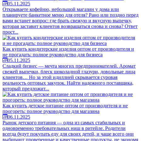
05.11.2025
Открываете кофейню, небольшой магазин у дома или
планируете банкетное меню для отеля? Рано или поздно перед
вами встанет вопрос: где брать свежую и вкусную выпечку,
которая заставит клиентов возвращаться снова и снова? Ответ
прост...
Как купить кондитерские изделия оптом от производителя и
не прогадать: полное руководство для бизнеса
05.11.2025
Сладкий бизнес — мечта многих предпринимателей. Аромат
свежей выпечки, блеск шоколадной глазури, довольные лица
клиентов… Но за этой идиллией скрывается суровая
реальность оптовых закупок. Найти надежного поставщика,
который предложит...
Как купить детское питание оптом от производителя и не
прогореть: полное руководство для магазина
06.11.2025
Рынок детского питания — одна из самых стабильных и
одновременно требовательных ниш в ритейле. Родители
всегда будут покупать еду для своих детей, и чаще всего они
выбирают проверенные и качественные продукты, не экономя