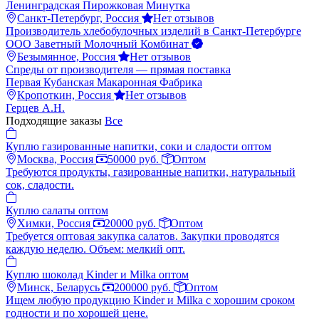
Ленинградская Пирожковая Минутка
Санкт-Петербург, Россия
Нет отзывов
Производитель хлебобулочных изделий в Санкт-Петербурге
ООО Заветный Молочный Комбинат
Безымянное, Россия
Нет отзывов
Спреды от производителя — прямая поставка
Первая Кубанская Макаронная Фабрика
Кропоткин, Россия
Нет отзывов
Герцев А.Н.
Подходящие заказы
Все
Куплю газированные напитки, соки и сладости оптом
Москва, Россия
50000 руб.
Оптом
Требуются продукты, газированные напитки, натуральный
сок, сладости.
Куплю салаты оптом
Химки, Россия
20000 руб.
Оптом
Требуется оптовая закупка салатов. Закупки проводятся
каждую неделю. Объем: мелкий опт.
Куплю шоколад Kinder и Milka оптом
Минск, Беларусь
200000 руб.
Оптом
Ищем любую продукцию Kinder и Milka с хорошим сроком
годности и по хорошей цене.