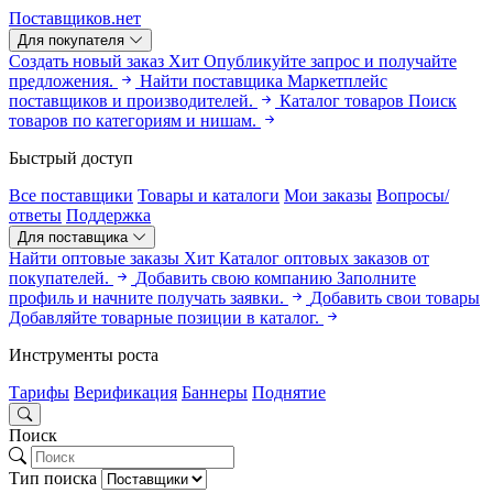
Поставщиков.нет
Для покупателя
Создать новый заказ
Хит
Опубликуйте запрос и получайте
предложения.
Найти поставщика
Маркетплейс
поставщиков и производителей.
Каталог товаров
Поиск
товаров по категориям и нишам.
Быстрый доступ
Все поставщики
Товары и каталоги
Мои заказы
Вопросы/
ответы
Поддержка
Для поставщика
Найти оптовые заказы
Хит
Каталог оптовых заказов от
покупателей.
Добавить свою компанию
Заполните
профиль и начните получать заявки.
Добавить свои товары
Добавляйте товарные позиции в каталог.
Инструменты роста
Тарифы
Верификация
Баннеры
Поднятие
Поиск
Тип поиска