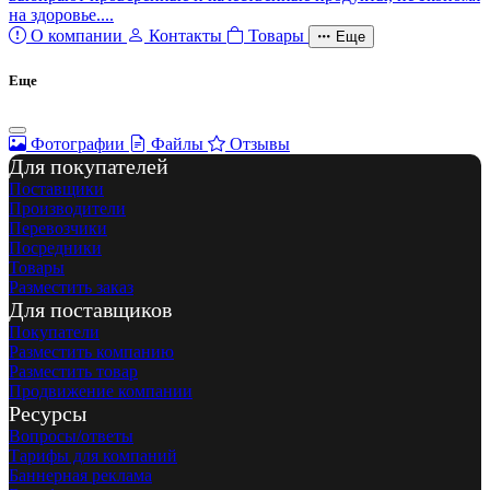
на здоровье....
О компании
Контакты
Товары
Еще
Еще
Фотографии
Файлы
Отзывы
Для покупателей
Поставщики
Производители
Перевозчики
Посредники
Товары
Разместить заказ
Для поставщиков
Покупатели
Разместить компанию
Разместить товар
Продвижение компании
Ресурсы
Вопросы/ответы
Тарифы для компаний
Баннерная реклама