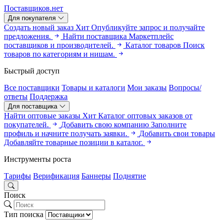
Поставщиков.нет
Для покупателя
Создать новый заказ
Хит
Опубликуйте запрос и получайте
предложения.
Найти поставщика
Маркетплейс
поставщиков и производителей.
Каталог товаров
Поиск
товаров по категориям и нишам.
Быстрый доступ
Все поставщики
Товары и каталоги
Мои заказы
Вопросы/
ответы
Поддержка
Для поставщика
Найти оптовые заказы
Хит
Каталог оптовых заказов от
покупателей.
Добавить свою компанию
Заполните
профиль и начните получать заявки.
Добавить свои товары
Добавляйте товарные позиции в каталог.
Инструменты роста
Тарифы
Верификация
Баннеры
Поднятие
Поиск
Тип поиска