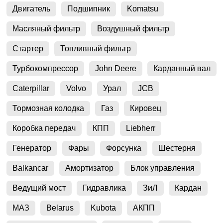
Двигатель
Подшипник
Komatsu
Масляный фильтр
Воздушный фильтр
Стартер
Топливный фильтр
Турбокомпрессор
John Deere
Карданный вал
Caterpillar
Volvo
Урал
JCB
Тормозная колодка
Газ
Кировец
Коробка передач
КПП
Liebherr
Генератор
Фары
Форсунка
Шестерня
Balkancar
Амортизатор
Блок управления
Ведущий мост
Гидравлика
ЗиЛ
Кардан
МАЗ
Belarus
Kubota
АКПП