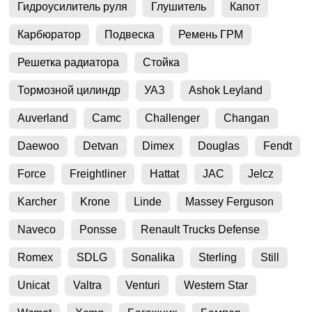
Гидроусилитель руля
Глушитель
Капот
Карбюратор
Подвеска
Ремень ГРМ
Решетка радиатора
Стойка
Тормозной цилиндр
УАЗ
Ashok Leyland
Auverland
Camc
Challenger
Changan
Daewoo
Detvan
Dimex
Douglas
Fendt
Force
Freightliner
Hattat
JAC
Jelcz
Karcher
Krone
Linde
Massey Ferguson
Naveco
Ponsse
Renault Trucks Defense
Romex
SDLG
Sonalika
Sterling
Still
Unicat
Valtra
Venturi
Western Star