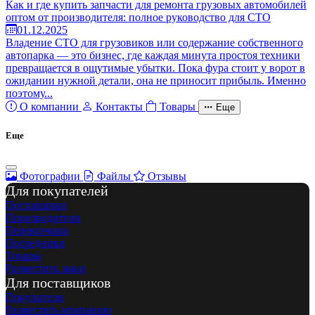
Как и где купить запчасти для ремонта грузовых автомобилей
оптом от производителя: полное руководство для СТО
01.12.2025
Владение СТО для грузовиков или содержание собственного
автопарка — это бизнес, где каждая минута простоя техники
превращается в ощутимые убытки. Пока фура стоит у ворот в
ожидании нужной детали, она не приносит прибыль. Именно
поэтому...
О компании
Контакты
Товары
Еще
Еще
Фотографии
Файлы
Отзывы
Для покупателей
Поставщики
Производители
Перевозчики
Посредники
Товары
Разместить заказ
Для поставщиков
Покупатели
Разместить компанию