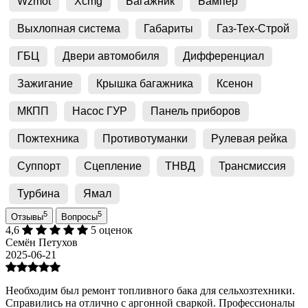
Wzmot
Xcmg
Багажник
Бампер
Выхлопная система
Габариты
Газ-Тех-Строй
ГБЦ
Двери автомобиля
Дифференциал
Зажигание
Крышка багажника
Ксенон
МКПП
Насос ГУР
Панель приборов
Пожтехника
Противотуманки
Рулевая рейка
Суппорт
Сцепление
ТНВД
Трансмиссия
Турбина
Ямал
5
5
Отзывы
Вопросы
4,6
5 оценок
Семён Петухов
2025-06-21
Необходим был ремонт топливного бака для сельхозтехники.
Справились на отлично с аргонной сваркой. Профессионалы