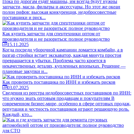
Пока по дорогам ездят машины, им всегда будут нужны
запчасти, масла, фильтры и аксессуары. Но этот же океан
полон рифов: высокая конкуренция, недобросовестные
поставщики и риск...
Как купить запчасти для спецтехники оптом от
производителя и не разориться: полное руководство
15.11.2025
Когда посреди уборочной кампании ломается комбайн, а в
разгар стройки встает экскаватор, каждая минута простоя
превращается в убытки. Проблема часто кроется в
некачественных деталях, купленных впопыхах. Решение —
плановые закупки и...
Как проверить поставщика по ИНН и избежать рисков
03.07.2025
Сведения из реестра недобросовестных поставщиков по ИНН:
что нужно знать оптовым продавцам и покупателям В
современном бизнес-мире, особенно в сфере оптовых продаж,
репутация и честность поставщиков играют решающую роль.
Каждый, кто...