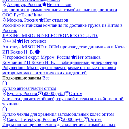
Акаршур, Россия
Нет отзывов
подшипник промышленные автомобильные подшипники
ООО РусТрансЧина
Москва, Россия
Нет отзывов
Российко-китайская компания по доставке грузов из Китая в
Россию
JIAXING MISOUND ELECTRONICS CO .,LTD.
中国
Нет отзывов
Автозвук MISOUND и ОЕМ производство динамиков в Китае
ИП Кохно Н. В.
городской округ Муром, Россия
Нет отзывов
Компания ИП Кохно Н. В. — официальный дилер бренда
Polymerium. Мы осуществляем прямые оптовые поставки
моторных масел и технических жидкостей
Подходящие заказы
Все
Куплю автозапчасти оптом
Курган, Россия
50000 руб.
Оптом
Запчасти для автомобилей, грузовой и сельскохозяйственной
техники.
Куплю чехлы для хранения автомобильных колес оптом
Санкт-Петербург, Россия
50000 руб.
Оптом
Ищем поставщиков чехлов для хранения автомобильных