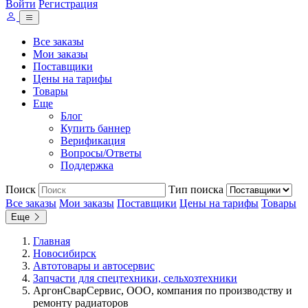
Войти
Регистрация
Все заказы
Мои заказы
Поставщики
Цены на тарифы
Товары
Еще
Блог
Купить баннер
Верификация
Вопросы/Ответы
Поддержка
Поиск
Тип поиска
Все заказы
Мои заказы
Поставщики
Цены на тарифы
Товары
Еще
Главная
Новосибирск
Автотовары и автосервис
Запчасти для спецтехники, сельхозтехники
АргонСварСервис, ООО, компания по производству и
ремонту радиаторов