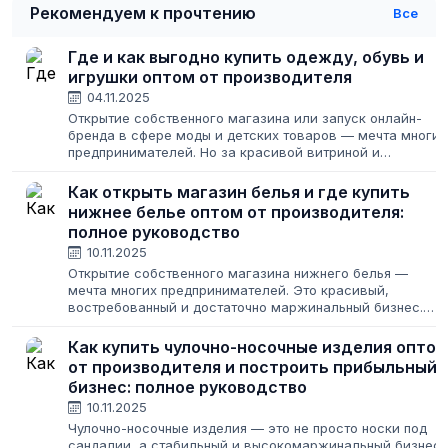
Рекомендуем к прочтению
Все
Где и как выгодно купить одежду, обувь и
игрушки оптом от производителя
04.11.2025
Открытие собственного магазина или запуск онлайн-
бренда в сфере моды и детских товаров — мечта многих
предпринимателей. Но за красивой витриной и
восторженными отзывами клиентов стоит титаническая
работа по поиску надежных поставщиков....
Как открыть магазин белья и где купить
нижнее белье оптом от производителя:
полное руководство
10.11.2025
Открытие собственного магазина нижнего белья —
мечта многих предпринимателей. Это красивый,
востребованный и достаточно маржинальный бизнес.
Однако за витриной с изящными кружевами скрывается
серьезная работа: поиск надежных поставщиков,...
Как купить чулочно-носочные изделия опто
от производителя и построить прибыльный
бизнес: полное руководство
10.11.2025
Чулочно-носочные изделия — это не просто носки под
сандалии, а стабильный и высокомаржинальный бизнес.