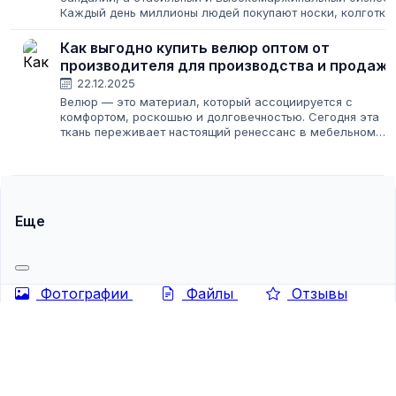
Каждый день миллионы людей покупают носки, колготки,
чулки и гольфы. Этот товар не портится, нужен круглый
год и имеет постоянный...
Как выгодно купить велюр оптом от
производителя для производства и продаж
22.12.2025
Велюр — это материал, который ассоциируется с
комфортом, роскошью и долговечностью. Сегодня эта
ткань переживает настоящий ренессанс в мебельном
производстве, пошиве одежды и даже в изготовлении
аксессуаров. Для предпринимателя, который...
Еще
Фотографии
Файлы
Отзывы