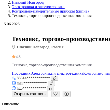
Нижний Новгород
Электроника и электротехника
Контрольно-измерительные приборы (кипиа)
Техноякс, торгово-производственная компания
15.06.2025
Техноякс, торгово-производстве
Нижний Новгород, Россия
4.8
Техноякс, торгово-производственная компания
Посредник
Электроника и электротехника
Контрольно-из
88314************
mail************
http************
Открыть контакты
Описание