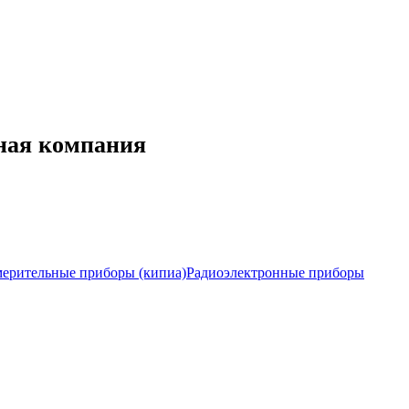
нная компания
мерительные приборы (кипиа)
Радиоэлектронные приборы