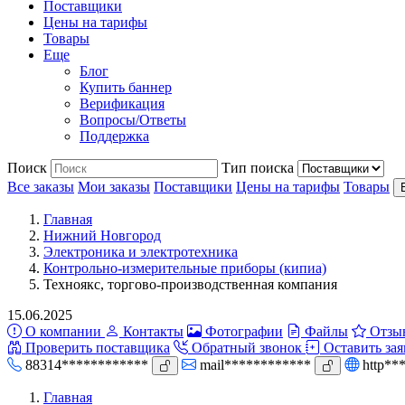
Поставщики
Цены на тарифы
Товары
Еще
Блог
Купить баннер
Верификация
Вопросы/Ответы
Поддержка
Поиск
Тип поиска
Все заказы
Мои заказы
Поставщики
Цены на тарифы
Товары
Главная
Нижний Новгород
Электроника и электротехника
Контрольно-измерительные приборы (кипиа)
Техноякс, торгово-производственная компания
15.06.2025
О компании
Контакты
Фотографии
Файлы
Отзы
Проверить поставщика
Обратный звонок
Оставить зая
88314************
mail************
http**
Главная