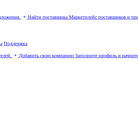
дложения.
Найти поставщика
Маркетплейс поставщиков и пр
ы
Поддержка
телей.
Добавить свою компанию
Заполните профиль и начните