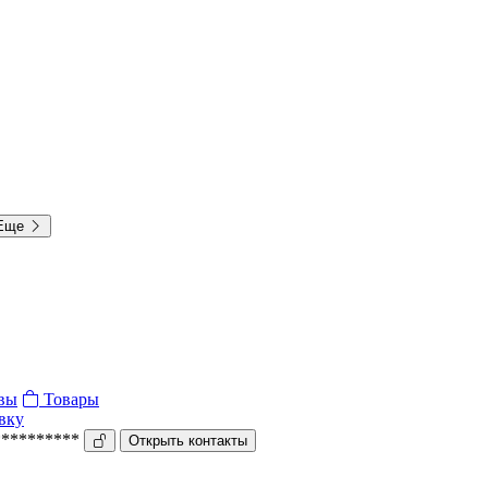
Еще
вы
Товары
вку
**********
Открыть контакты