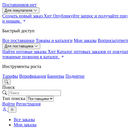
Поставщиков.нет
Для покупателя
Создать новый заказ
Хит
Опубликуйте запрос и получайте пре
и нишам.
Быстрый доступ
Все поставщики
Товары и каталоги
Мои заказы
Вопросы/ответ
Для поставщика
Найти оптовые заказы
Хит
Каталог оптовых заказов от покупа
товарные позиции в каталог.
Инструменты роста
Тарифы
Верификация
Баннеры
Поднятие
Поиск
Тип поиска
Войти
Регистрация
Все заказы
Мои заказы