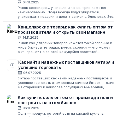
04.11.2025
Рынок хозтоваров, упаковки и канцелярии кажется
неисчерпаемым. Люди всегда будут убираться,
упаковывать подарки и делать записи в блокнотах. Это
создает иллюзию легкого старта: закупил подешевле,
продал подороже. Но за этой простотой...
Канцелярские товары: как купить оптом от
производителя и открыть свой магазин
14.11.2025
Рынок канцелярских товаров кажется тихой гаванью в
мире бизнеса: тетрадки, ручки, скрепки — что может
быть проще? Но за этой кажущейся простотой
скрывается стабильный спрос, высокая маржинальность
и возможность построить прибыльное...
Как найти надежных поставщиков янтаря и
успешно торговать
06.07.2025
Янтарь поставщик: как найти надежных поставщиков и
успешно торговать этим ценным камнем Янтарь — один
из старейших и наиболее популярных минералов,
известных человечеству. Его теплый золотистый цвет,
особая прозрачность и богатый...
Как купить соль оптом от производителя и
построить на этом бизнес
06.11.2025
Соль — продукт, который есть на каждой кухне, в