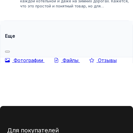
каждой котельной и даже на зимних дорогах. Кажется,
что это простой и понятный товар, но для
предпринимателя это настоящее «белое золото». Рынок
соли огромен и разнообразен: от пищевой...
Еще
Фотографии
Файлы
Отзывы
Для покупателей