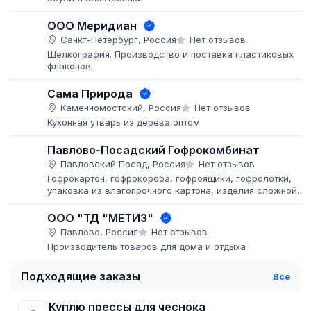
ООО Меридиан
Санкт-Петербург, Россия
Нет отзывов
Шелкография. Производство и поставка пластиковых
флаконов.
Сама Природа
Каменномостский, Россия
Нет отзывов
Кухонная утварь из дерева оптом
Павлово-Посадский Гофрокомбинат
Павловский Посад, Россия
Нет отзывов
Гофрокартон, гофрокороба, гофроящики, гофролотки,
упаковка из влагопрочного картона, изделия сложной
высечки, комплектующие, SRP-упаковка, нанесение
изображений методом флексопечати...
ООО "ТД "МЕТИЗ"
Павлово, Россия
Нет отзывов
Производитель товаров для дома и отдыха
Подходящие заказы
Все
Куплю прессы для чеснока