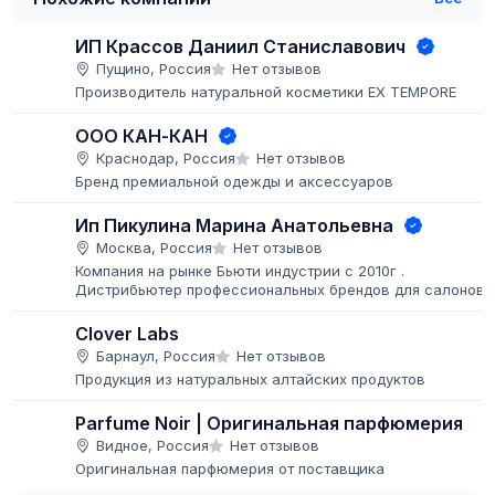
ИП Крассов Даниил Станиславович
Пущино, Россия
Нет отзывов
Производитель натуральной косметики EX TEMPORE
ООО КАН-КАН
Краснодар, Россия
Нет отзывов
Бренд премиальной одежды и аксессуаров
Ип Пикулина Марина Анатольевна
Москва, Россия
Нет отзывов
Компания на рынке Бьюти индустрии с 2010г .
Дистрибьютер профессиональных брендов для салонов
красоты . Дистрибьютер по России Южнокорейского
бренда Ariul
Clover Labs
Барнаул, Россия
Нет отзывов
Продукция из натуральных алтайских продуктов
Parfume Noir | Оригинальная парфюмерия
Видное, Россия
Нет отзывов
Оригинальная парфюмерия от поставщика