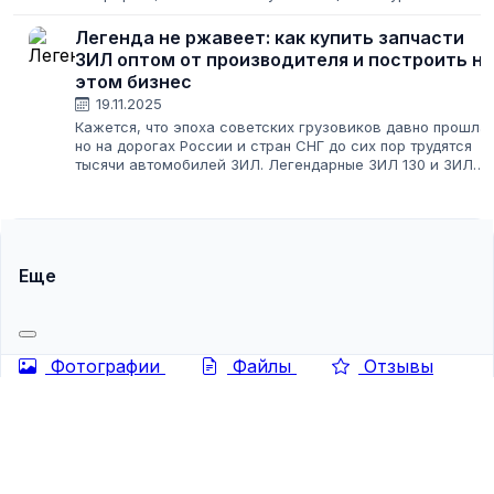
именно в этой «скучной» нише скрыт огромный
потенциал. Спрос на них стабилен всегда:...
Легенда не ржавеет: как купить запчасти
ЗИЛ оптом от производителя и построить на
этом бизнес
19.11.2025
Кажется, что эпоха советских грузовиков давно прошла,
но на дорогах России и стран СНГ до сих пор трудятся
тысячи автомобилей ЗИЛ. Легендарные ЗИЛ 130 и ЗИЛ
131, работяга ЗИЛ «Бычок» и суровый ЗИЛ 157 — все они
требуют регулярного...
Еще
Фотографии
Файлы
Отзывы