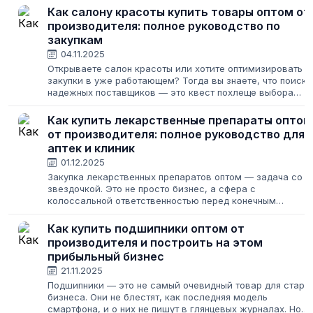
Как салону красоты купить товары оптом от
производителя: полное руководство по
закупкам
04.11.2025
Открываете салон красоты или хотите оптимизировать
закупки в уже работающем? Тогда вы знаете, что поиск
надежных поставщиков — это квест похлеще выбора
идеального оттенка блонда. Нужно найти качественные
товары для красоты и здоровья,...
Как купить лекарственные препараты оптом
от производителя: полное руководство для
аптек и клиник
01.12.2025
Закупка лекарственных препаратов оптом — задача со
звездочкой. Это не просто бизнес, а сфера с
колоссальной ответственностью перед конечным
потребителем и строгим государственным
регулированием. Ошибки здесь могут стоить не только...
Как купить подшипники оптом от
производителя и построить на этом
прибыльный бизнес
21.11.2025
Подшипники — это не самый очевидный товар для старт
бизнеса. Они не блестят, как последняя модель
смартфона, и о них не пишут в глянцевых журналах. Но