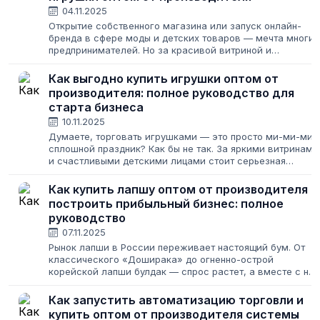
04.11.2025
Открытие собственного магазина или запуск онлайн-
бренда в сфере моды и детских товаров — мечта многих
предпринимателей. Но за красивой витриной и
восторженными отзывами клиентов стоит титаническая
работа по поиску надежных поставщиков....
Как выгодно купить игрушки оптом от
производителя: полное руководство для
старта бизнеса
10.11.2025
Думаете, торговать игрушками — это просто ми-ми-ми 
сплошной праздник? Как бы не так. За яркими витринами
и счастливыми детскими лицами стоит серьезная
работа: поиск надежных поставщиков, расчет экономики
борьба с конкурентами и...
Как купить лапшу оптом от производителя и
построить прибыльный бизнес: полное
руководство
07.11.2025
Рынок лапши в России переживает настоящий бум. От
классического «Доширака» до огненно-острой
корейской лапши булдак — спрос растет, а вместе с ни
и возможности для бизнеса. Кажется, что это золотая
жила: закупил дешево, продал дороже....
Как запустить автоматизацию торговли и
купить оптом от производителя системы