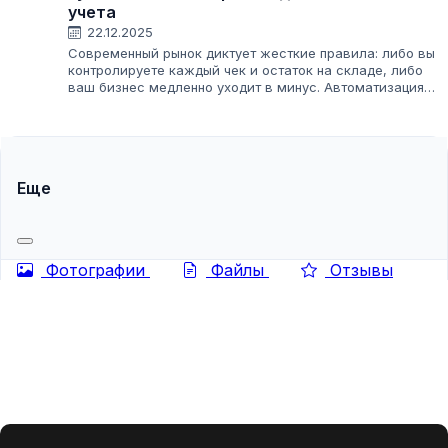
учета
22.12.2025
Современный рынок диктует жесткие правила: либо вы
контролируете каждый чек и остаток на складе, либо
ваш бизнес медленно уходит в минус. Автоматизация
торговли — это не просто модное слово, а единственный
способ выжить в условиях...
Еще
Фотографии
Файлы
Отзывы