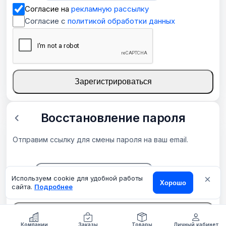
Согласие на
рекламную рассылку
Согласие с
политикой обработки данных
Зарегистрироваться
Восстановление пароля
Отправим ссылку для смены пароля на ваш email.
×
Email
Используем cookie для удобной работы
Хорошо
сайта.
Подробнее
Отправить ссылку
О компании
Компании
Контакты
Заказы
Товары
Товары
Личный кабинет
Еще