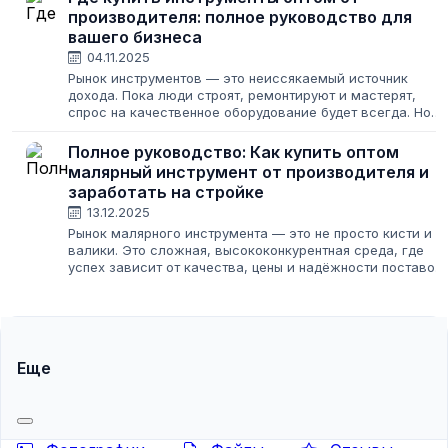
производителя: полное руководство для
вашего бизнеса
04.11.2025
Рынок инструментов — это неиссякаемый источник
дохода. Пока люди строят, ремонтируют и мастерят,
спрос на качественное оборудование будет всегда. Но
как войти в эту нишу и не прогореть? Главный секрет —
найти надежного поставщика и...
Полное руководство: Как купить оптом
малярный инструмент от производителя и
заработать на стройке
13.12.2025
Рынок малярного инструмента — это не просто кисти и
валики. Это сложная, высококонкурентная среда, где
успех зависит от качества, цены и надёжности поставок.
Если вы хотите начать продавать малярный инструмент
оптом или ищете способ...
Еще