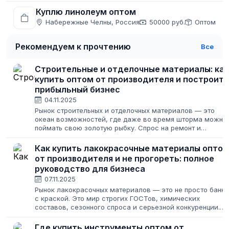
Куплю линолеум оптом
Набережные Челны, Россия
50000 руб.
Оптом
Рекомендуем к прочтению
Все
Строительные и отделочные материалы: как
купить оптом от производителя и построить
прибыльный бизнес
04.11.2025
Рынок строительных и отделочных материалов — это
океан возможностей, где даже во время шторма можно
поймать свою золотую рыбку. Спрос на ремонт и
строительство не исчезает никогда, меняются лишь его
масштабы. Для предпринимателя это...
Как купить лакокрасочные материалы опто
от производителя и не прогореть: полное
руководство для бизнеса
07.11.2025
Рынок лакокрасочных материалов — это не просто банки
с краской. Это мир строгих ГОСТов, химических
составов, сезонного спроса и серьезной конкуренции.
Для предпринимателя это одновременно и золотая жила
и минное поле. Можно заключить...
Где купить инструменты оптом от