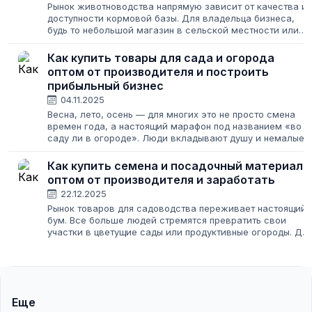
Рынок животноводства напрямую зависит от качества и
доступности кормовой базы. Для владельца бизнеса,
будь то небольшой магазин в сельской местности или
крупная оптовая база, ключевая задача — найти
надежный канал поставок. Чтобы стабильно...
Как купить товары для сада и огорода
оптом от производителя и построить
прибыльный бизнес
04.11.2025
Весна, лето, осень — для многих это не просто смена
времен года, а настоящий марафон под названием «во
саду ли в огороде». Люди вкладывают душу и немалые
деньги в свои участки, и спрос на качественные товары
для сада и огорода только...
Как купить семена и посадочный материал
оптом от производителя и заработать
22.12.2025
Рынок товаров для садоводства переживает настоящий
бум. Все больше людей стремятся превратить свои
участки в цветущие сады или продуктивные огороды. Дл
предпринимателя это означает огромные возможности,
но и серьезную ответственность....
Еще