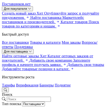
Поставщиков.нет
Для покупателя
Создать новый заказ
Хит
Опубликуйте запрос и получайте
предложения.
Найти поставщика
Маркетплейс
поставщиков и производителей.
Каталог товаров
Поиск
товаров по категориям и нишам.
Быстрый доступ
Все поставщики
Товары и каталоги
Мои заказы
Вопросы/
ответы
Поддержка
Для поставщика
Найти оптовые заказы
Хит
Каталог оптовых заказов от
покупателей.
Добавить свою компанию
Заполните
профиль и начните получать заявки.
Добавить свои товары
Добавляйте товарные позиции в каталог.
Инструменты роста
Тарифы
Верификация
Баннеры
Поднятие
Поиск
Тип поиска