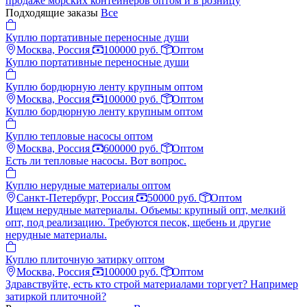
продаже морских контейнеров оптом и в розницу
Подходящие заказы
Все
Куплю портативные переносные души
Москва, Россия
100000 руб.
Оптом
Куплю портативные переносные души
Куплю бордюрную ленту крупным оптом
Москва, Россия
100000 руб.
Оптом
Куплю бордюрную ленту крупным оптом
Куплю тепловые насосы оптом
Москва, Россия
600000 руб.
Оптом
Есть ли тепловые насосы. Вот вопрос.
Куплю нерудные материалы оптом
Санкт-Петербург, Россия
50000 руб.
Оптом
Ищем нерудные материалы. Объемы: крупный опт, мелкий
опт, под реализацию. Требуются песок, щебень и другие
нерудные материалы.
Куплю плиточную затирку оптом
Москва, Россия
100000 руб.
Оптом
Здравствуйте, есть кто строй материалами торгует? Например
затиркой плиточной?