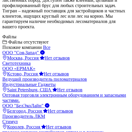
лиственных пород. Доступен также клееный, цельный и
профилированный брус для любых строительных задач.
Тигран – надежный поставщик для застройщиков и частных
клиентов, ищущих круглый лес или лес на корню. Мы
гарантируем наличие необходимых лесоматериалов для
вашего проекта.
Файлы
Файлы отсутствуют
Похожие компании
Все
ООО "Соя-Запад"
Москва, Россия
Нет отзывов
Светотехника
ООО «ЕРМАК»
Кстово, Россия
Нет отзывов
Ведущий производитель пиломатериалов
Индустриальные Гаджеты
Saint Petersburg, США
Нет отзывов
Оптовая торговля электронным оборудованием и запасными
частями.
ООО "БелЭкоЛайн"
Белгород, Россия
Нет отзывов
Производитель ЛКМ
Стимул
Королев, Россия
Нет отзывов