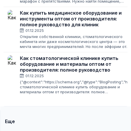
марафон с препятствиями. Нужно найти помещение,
получить лицензию, нанять персонал и закупить
оборудование. Но есть одна статья расходов,...
Как купить медицинское оборудование и
инструменты оптом от производителя:
полное руководство для клиник
01.12.2025
Открытие собственной клиники, стоматологического
кабинета или даже косметологического центра — это
мечта многих предпринимателей. Но после эйфории от
выбора помещения и разработки дизайна наступает
суровая реальность: нужно закупить...
Как стоматологической клинике купить
оборудование и материалы оптом от
производителя: полное руководство
01.12.2025
{"@context":"https://schema.org","@type":"BlogPosting","he
стоматологической клинике купить оборудование и
материалы оптом от производителя: полное
руководство","author":
{"@type":"Organization","name":"postavshikov.net","url":"htt
Еще