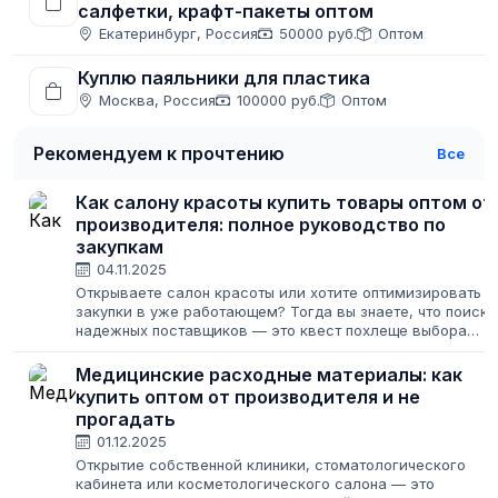
салфетки, крафт-пакеты оптом
Екатеринбург, Россия
50000 руб.
Оптом
Куплю паяльники для пластика
Москва, Россия
100000 руб.
Оптом
Рекомендуем к прочтению
Все
Как салону красоты купить товары оптом от
производителя: полное руководство по
закупкам
04.11.2025
Открываете салон красоты или хотите оптимизировать
закупки в уже работающем? Тогда вы знаете, что поиск
надежных поставщиков — это квест похлеще выбора
идеального оттенка блонда. Нужно найти качественные
товары для красоты и здоровья,...
Медицинские расходные материалы: как
купить оптом от производителя и не
прогадать
01.12.2025
Открытие собственной клиники, стоматологического
кабинета или косметологического салона — это