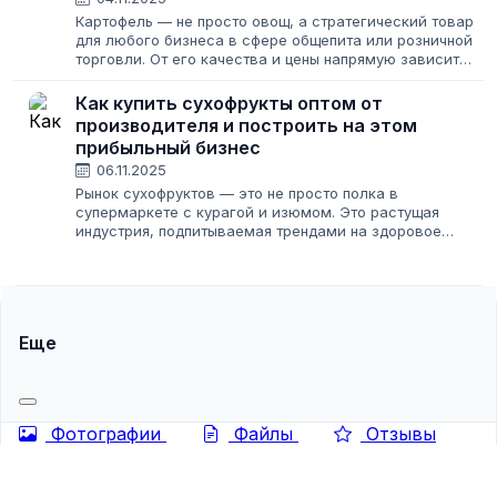
Картофель — не просто овощ, а стратегический товар
для любого бизнеса в сфере общепита или розничной
торговли. От его качества и цены напрямую зависит
себестоимость блюд, репутация заведения и лояльность
покупателей. Однако найти надежного...
Как купить сухофрукты оптом от
производителя и построить на этом
прибыльный бизнес
06.11.2025
Рынок сухофруктов — это не просто полка в
супермаркете с курагой и изюмом. Это растущая
индустрия, подпитываемая трендами на здоровое
питание, веганство и полезные перекусы. Для
предпринимателя это возможность войти в нишу с
относительно...
Еще
Фотографии
Файлы
Отзывы