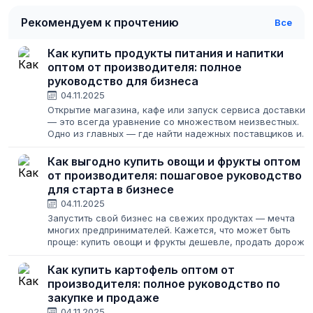
Рекомендуем к прочтению
Все
Как купить продукты питания и напитки
оптом от производителя: полное
руководство для бизнеса
04.11.2025
Открытие магазина, кафе или запуск сервиса доставки
— это всегда уравнение со множеством неизвестных.
Одно из главных — где найти надежных поставщиков и
как закупить товар, чтобы и клиенты были довольны, и
бизнес приносил прибыль....
Как выгодно купить овощи и фрукты оптом
от производителя: пошаговое руководство
для старта в бизнесе
04.11.2025
Запустить свой бизнес на свежих продуктах — мечта
многих предпринимателей. Кажется, что может быть
проще: купить овощи и фрукты дешевле, продать дороже.
Но за этой простой формулой скрываются риски порчи
товара, непредсказуемые цены...
Как купить картофель оптом от
производителя: полное руководство по
закупке и продаже
04.11.2025