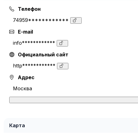
Телефон
74959************
E-mail
info************
Официальный сайт
http************
Адрес
Москва
Карта