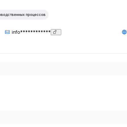
зводственных процессов
info************