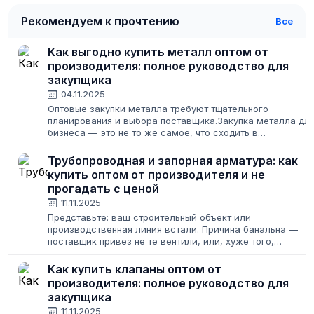
Рекомендуем к прочтению
Все
Как выгодно купить металл оптом от
производителя: полное руководство для
закупщика
04.11.2025
Оптовые закупки металла требуют тщательного
планирования и выбора поставщика.Закупка металла дл
бизнеса — это не то же самое, что сходить в
строительный магазин за парой уголков для дачи. Здесь
на кону стоят крупные суммы, сроки проектов...
Трубопроводная и запорная арматура: как
купить оптом от производителя и не
прогадать с ценой
11.11.2025
Представьте: ваш строительный объект или
производственная линия встали. Причина банальна —
поставщик привез не те вентили, или, хуже того,
поставленная запорная арматура оказалась низкого
качества и дала течь на первом же испытании....
Как купить клапаны оптом от
производителя: полное руководство для
закупщика
11.11.2025