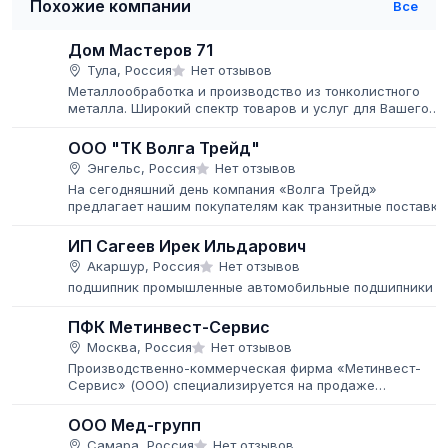
Похожие компании
Все
Дом Мастеров 71
Тула, Россия
Нет отзывов
Металлообработка и производство из тонколистного
металла. Широкий спектр товаров и услуг для Вашего
дома, дачи и бизнеса Работаем как со строительными
компаниями, так и с...
ООО "ТК Волга Трейд"
Энгельс, Россия
Нет отзывов
На сегодняшний день компания «Волга Трейд»
предлагает нашим покупателям как транзитные поставки
труб и металлопроката с нескольких заводов-
производителей, так и отгрузки с...
ИП Сагеев Ирек Ильдарович
Акаршур, Россия
Нет отзывов
подшипник промышленные автомобильные подшипники
ПФК Метинвест-Сервис
Москва, Россия
Нет отзывов
Производственно-коммерческая фирма «Метинвест-
Сервис» (ООО) специализируется на продаже
сортового, листового и фасонного металлопроката в
ассортименте, имеет технические возможности...
ООО Мед-групп
Самара, Россия
Нет отзывов