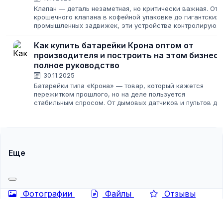
Клапан — деталь незаметная, но критически важная. От
крошечного клапана в кофейной упаковке до гигантских
промышленных задвижек, эти устройства контролируют
потоки жидкостей и газов повсюду. Для бизнеса, будь то
строительство, производство...
Как купить батарейки Крона оптом от
производителя и построить на этом бизнес:
полное руководство
30.11.2025
Батарейки типа «Крона» — товар, который кажется
пережитком прошлого, но на деле пользуется
стабильным спросом. От дымовых датчиков и пультов до
музыкального оборудования и детских игрушек — эти 9-
вольтовые прямоугольники нужны везде....
Еще
Фотографии
Файлы
Отзывы