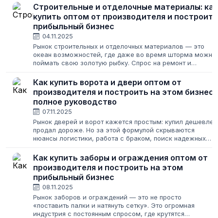
Строительные и отделочные материалы: как
купить оптом от производителя и построить
прибыльный бизнес
04.11.2025
Рынок строительных и отделочных материалов — это
океан возможностей, где даже во время шторма можно
поймать свою золотую рыбку. Спрос на ремонт и
строительство не исчезает никогда, меняются лишь его
масштабы. Для предпринимателя это...
Как купить ворота и двери оптом от
производителя и построить на этом бизнес:
полное руководство
07.11.2025
Рынок дверей и ворот кажется простым: купил дешевле,
продал дороже. Но за этой формулой скрываются
нюансы логистики, работа с браком, поиск надежных
поставщиков и постоянная борьба за клиента. Открыть
свой магазин или наладить поставки...
Как купить заборы и ограждения оптом от
производителя и построить на этом
прибыльный бизнес
08.11.2025
Рынок заборов и ограждений — это не просто
«поставить палки и натянуть сетку». Это огромная
индустрия с постоянным спросом, где крутятся