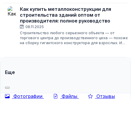
серьезные деньги. Каждый год строятся тысячи
километров ограждений вокруг дачных участков,
Как купить металлоконструкции для
промышленных...
строительства зданий оптом от
производителя: полное руководство
08.11.2025
Строительство любого серьезного объекта — от
торгового центра до производственного цеха — похоже
на сборку гигантского конструктора для взрослых. И
если фундамент — это основание, то несущий каркас,
чаще всего из металла, — это скелет...
Еще
Фотографии
Файлы
Отзывы