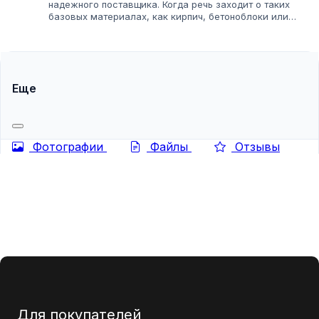
надежного поставщика. Когда речь заходит о таких
базовых материалах, как кирпич, бетоноблоки или
шлакоблоки, ошибка в выборе партнера может стоить н
только денег, но и репутации....
Еще
Фотографии
Файлы
Отзывы
Для покупателей