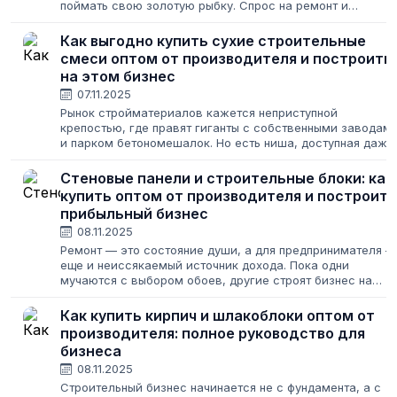
поймать свою золотую рыбку. Спрос на ремонт и
строительство не исчезает никогда, меняются лишь его
масштабы. Для предпринимателя это...
Как выгодно купить сухие строительные
смеси оптом от производителя и построить
на этом бизнес
07.11.2025
Рынок стройматериалов кажется неприступной
крепостью, где правят гиганты с собственными заводам
и парком бетономешалок. Но есть ниша, доступная даже
для начинающих предпринимателей, — сухие
строительные смеси. Штукатурка, клей, шпаклевка,...
Стеновые панели и строительные блоки: как
купить оптом от производителя и построить
прибыльный бизнес
08.11.2025
Ремонт — это состояние души, а для предпринимателя —
еще и неиссякаемый источник дохода. Пока одни
мучаются с выбором обоев, другие строят бизнес на
современных отделочных материалах. Стеновые панели
и строительные блоки — это золотая...
Как купить кирпич и шлакоблоки оптом от
производителя: полное руководство для
бизнеса
08.11.2025
Строительный бизнес начинается не с фундамента, а с