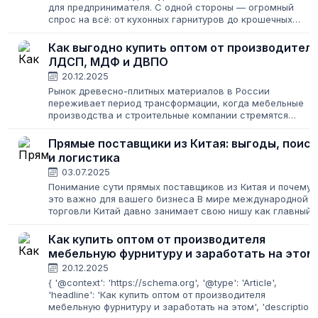
для предпринимателя. С одной стороны — огромный
спрос на всё: от кухонных гарнитуров до крошечных
пуговиц. С другой — тысячи поставщиков, у каждого
свои условия, цены и минимальные...
Как выгодно купить оптом от производител
ЛДСП, МДФ и ДВПО
20.12.2025
Рынок древесно-плитных материалов в России
переживает период трансформации, когда мебельные
производства и строительные компании стремятся
оптимизировать расходы и выйти на прямые контракты с
заводами. Выбор между ЛДСП, МДФ и ДВПО...
Прямые поставщики из Китая: выгоды, поиск
и логистика
03.07.2025
Понимание сути прямых поставщиков из Китая и почему
это важно для вашего бизнеса В мире международной
торговли Китай давно занимает свою нишу как главный
производственный центр и источник разнообразных
товаров. Когда речь заходит...
Как купить оптом от производителя
мебельную фурнитуру и заработать на этом
20.12.2025
{ '@context': 'https://schema.org', '@type': 'Article',
'headline': 'Как купить оптом от производителя
мебельную фурнитуру и заработать на этом', 'description'