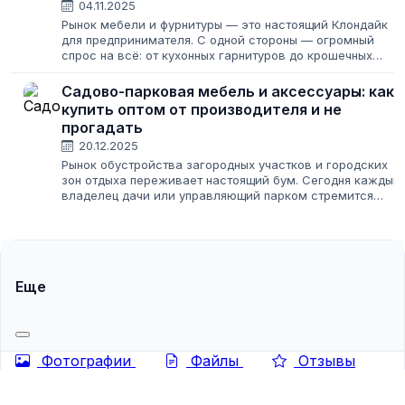
04.11.2025
Рынок мебели и фурнитуры — это настоящий Клондайк
для предпринимателя. С одной стороны — огромный
спрос на всё: от кухонных гарнитуров до крошечных
пуговиц. С другой — тысячи поставщиков, у каждого
свои условия, цены и минимальные...
Садово-парковая мебель и аксессуары: как
купить оптом от производителя и не
прогадать
20.12.2025
Рынок обустройства загородных участков и городских
зон отдыха переживает настоящий бум. Сегодня каждый
владелец дачи или управляющий парком стремится
создать уникальное пространство, используя
качественные аксессуары и долговечные...
Еще
Фотографии
Файлы
Отзывы