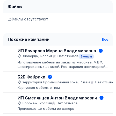
Файлы
Файлы отсутствуют
Похожие компании
Все
ИП Бочарова Марина Владимировна
Люберцы, Россия
Нет отзывов
Эконом
Изготовление мебели на заказ из массива, МДФ,
шпонированных деталей. Реставрация антикварной
мебели. Покраска мебели и деталей заказчика, больши
объёмы.
Б2Б Фабрика
территория Промышленная зона, Russia
Нет отзыво
Корпусная мебель оптом
ИП Смелянцев Антон Владимирович
Воронеж, Россия
Нет отзывов
Производство мебели из фанеры