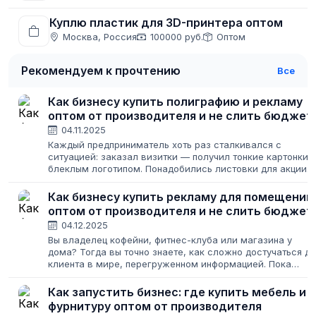
Куплю пластик для 3D-принтера оптом
Москва, Россия
100000 руб.
Оптом
Рекомендуем к прочтению
Все
Как бизнесу купить полиграфию и рекламу
оптом от производителя и не слить бюджет
04.11.2025
Каждый предприниматель хоть раз сталкивался с
ситуацией: заказал визитки — получил тонкие картонки 
блеклым логотипом. Понадобились листовки для акции
— типография сорвала сроки, и раздавать их пришлось
уже после окончания распродажи....
Как бизнесу купить рекламу для помещений
оптом от производителя и не слить бюджет
04.12.2025
Вы владелец кофейни, фитнес-клуба или магазина у
дома? Тогда вы точно знаете, как сложно достучаться до
клиента в мире, перегруженном информацией. Пока
конкуренты тратят сотни тысяч на наружку и онлайн, вы
можете обойти их на повороте,...
Как запустить бизнес: где купить мебель и
фурнитуру оптом от производителя