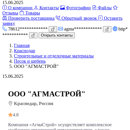
15.06.2025
О компании
Контакты
Фотографии
Файлы
Отзывы
Товары
Проверить поставщика
Обратный звонок
Оставить
заявку
78612************
agma************
http*
***********
Открыть контакты
Главная
Краснодар
Строительные и отделочные материалы
Песок и щебень
ООО "АГМАСТРОЙ"
15.06.2025
ООО "АГМАСТРОЙ"
Краснодар, Россия
4.8
Компания «АгмаСтрой» осуществляет комплексное
снабжение организаций металлопрокатом, а также