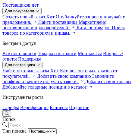
Поставщиков.нет
Для покупателя
Создать новый заказ
Хит
Опубликуйте запрос и получайте
предложения.
Найти поставщика
Маркетплейс
поставщиков и производителей.
Каталог товаров
Поиск
товаров по категориям и нишам.
Быстрый доступ
Все поставщики
Товары и каталоги
Мои заказы
Вопросы/
ответы
Поддержка
Для поставщика
Найти оптовые заказы
Хит
Каталог оптовых заказов от
покупателей.
Добавить свою компанию
Заполните
профиль и начните получать заявки.
Добавить свои товары
Добавляйте товарные позиции в каталог.
Инструменты роста
Тарифы
Верификация
Баннеры
Поднятие
Поиск
Тип поиска