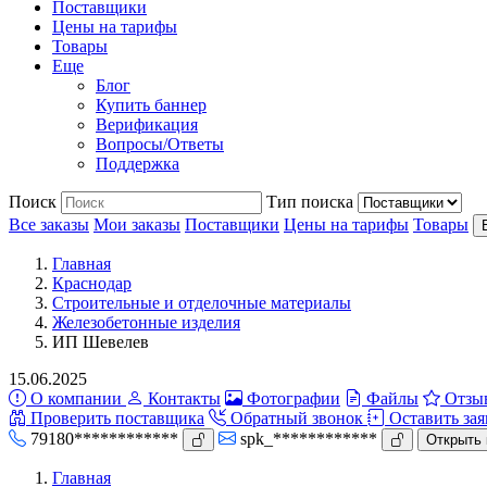
Поставщики
Цены на тарифы
Товары
Еще
Блог
Купить баннер
Верификация
Вопросы/Ответы
Поддержка
Поиск
Тип поиска
Все заказы
Мои заказы
Поставщики
Цены на тарифы
Товары
Главная
Краснодар
Строительные и отделочные материалы
Железобетонные изделия
ИП Шевелев
15.06.2025
О компании
Контакты
Фотографии
Файлы
Отзы
Проверить поставщика
Обратный звонок
Оставить зая
79180************
spk_************
Открыть 
Главная