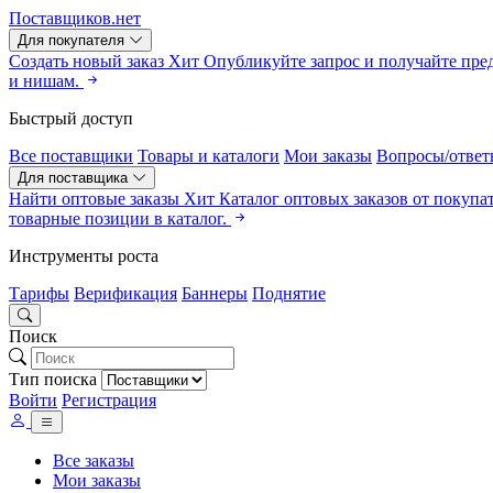
Поставщиков.нет
Для покупателя
Создать новый заказ
Хит
Опубликуйте запрос и получайте пре
и нишам.
Быстрый доступ
Все поставщики
Товары и каталоги
Мои заказы
Вопросы/ответ
Для поставщика
Найти оптовые заказы
Хит
Каталог оптовых заказов от покупа
товарные позиции в каталог.
Инструменты роста
Тарифы
Верификация
Баннеры
Поднятие
Поиск
Тип поиска
Войти
Регистрация
Все заказы
Мои заказы