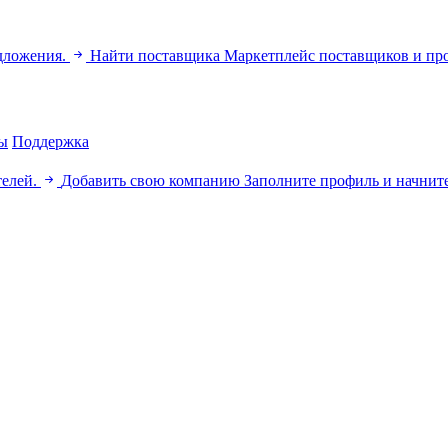
дложения.
Найти поставщика
Маркетплейс поставщиков и пр
ы
Поддержка
телей.
Добавить свою компанию
Заполните профиль и начните