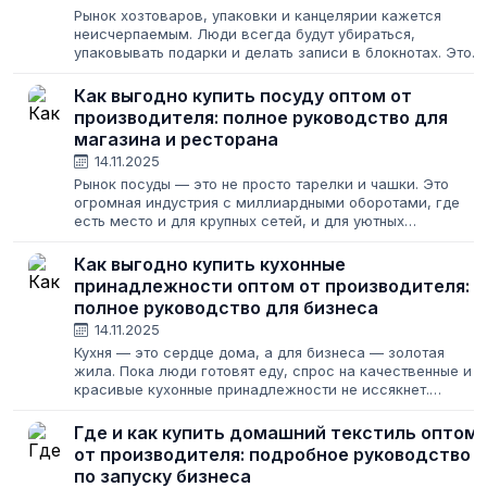
Рынок хозтоваров, упаковки и канцелярии кажется
неисчерпаемым. Люди всегда будут убираться,
упаковывать подарки и делать записи в блокнотах. Это
создает иллюзию легкого старта: закупил подешевле,
продал подороже. Но за этой простотой...
Как выгодно купить посуду оптом от
производителя: полное руководство для
магазина и ресторана
14.11.2025
Рынок посуды — это не просто тарелки и чашки. Это
огромная индустрия с миллиардными оборотами, где
есть место и для крупных сетей, и для уютных
магазинчиков, и для ресторанов с уникальной подачей.
Многие предприниматели хотят войти...
Как выгодно купить кухонные
принадлежности оптом от производителя:
полное руководство для бизнеса
14.11.2025
Кухня — это сердце дома, а для бизнеса — золотая
жила. Пока люди готовят еду, спрос на качественные и
красивые кухонные принадлежности не иссякнет.
Открываете ли вы магазин товаров для дома, пополняет
ассортимент на маркетплейсе или...
Где и как купить домашний текстиль оптом
от производителя: подробное руководство
по запуску бизнеса