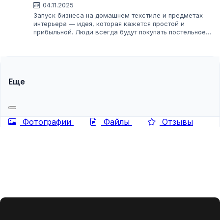
04.11.2025
Запуск бизнеса на домашнем текстиле и предметах
интерьера — идея, которая кажется простой и
прибыльной. Люди всегда будут покупать постельное
белье, полотенца и шторы. Но за кажущейся простотой
скрываются десятки нюансов: где найти...
Еще
Фотографии
Файлы
Отзывы