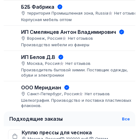
объёмы.
Б2Б Фабрика
территория Промышленная зона, Russia
Нет отзыво
Корпусная мебель оптом
ИП Смелянцев Антон Владимирович
Воронеж, Россия
Нет отзывов
Производство мебели из фанеры
ИП Белов Д.В
Москва, Россия
Нет отзывов
Производитель бытовой химии. Поставщик одежды,
обуви и электроники
ООО Меридиан
Санкт-Петербург, Россия
Нет отзывов
Шелкография. Производство и поставка пластиковых
флаконов.
Подходящие заказы
Все
Куплю прессы для чеснока
Москва, Россия
100000 руб.
Оптом